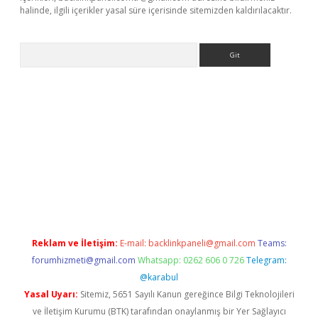
halinde, ilgili içerikler yasal süre içerisinde sitemizden kaldırılacaktır.
Arama
exper güncel
Reklam ve İletişim:
E-mail:
backlinkpaneli@gmail.com
Teams:
forumhizmeti@gmail.com
Whatsapp: 0262 606 0 726
Telegram:
@karabul
Yasal Uyarı:
Sitemiz, 5651 Sayılı Kanun gereğince Bilgi Teknolojileri
ve İletişim Kurumu (BTK) tarafından onaylanmış bir Yer Sağlayıcı