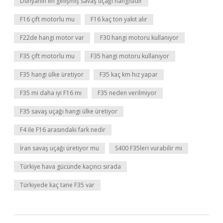
Dünyanın en gelişmiş savaş uçağı hangisidir
F16 çift motorlu mu
F16 kaç ton yakıt alır
F22de hangi motor var
F30 hangi motoru kullanıyor
F35 çift motorlu mu
F35 hangi motoru kullanıyor
F35 hangi ülke üretiyor
F35 kaç km hız yapar
F35 mi daha iyi F16 mı
F35 neden verilmiyor
F35 savaş uçağı hangi ülke üretiyor
F4 ile F16 arasındaki fark nedir
İran savaş uçağı üretiyor mu
S400 F35leri vurabilir mi
Türkiye hava gücünde kaçıncı sırada
Türkiyede kaç tane F35 var