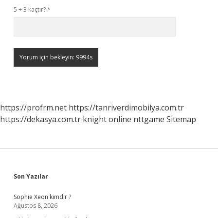
5 + 3 kaçtır?
*
https://profrm.net
https://tanriverdimobilya.com.tr
https://dekasya.com.tr
knight online
nttgame
Sitemap
Sidebar
Son Yazılar
Sophie Xeon kimdir ?
Ağustos 8, 2026