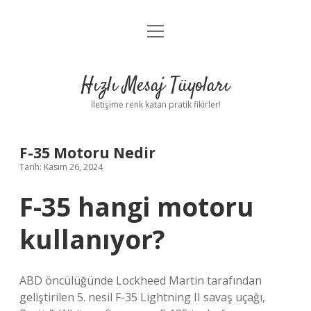
menüyü
Anasayfa
aç
Gizlilik Politikası
Hızlı Mesaj Tüyoları
Yasal Uyarı
İletişime renk katan pratik fikirler!
Hakkımızda
F-35 Motoru Nedir
Tarih: Kasım 26, 2024
F-35 hangi motoru
kullanıyor?
ABD öncülüğünde Lockheed Martin tarafından
geliştirilen 5. nesil F-35 Lightning II savaş uçağı,