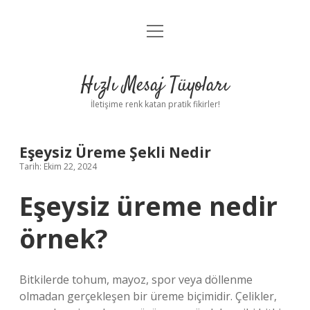
menüyü
Anasayfa
aç
Gizlilik Politikası
Hızlı Mesaj Tüyoları
Yasal Uyarı
İletişime renk katan pratik fikirler!
Hakkımızda
Eşeysiz Üreme Şekli Nedir
Tarih: Ekim 22, 2024
Eşeysiz üreme nedir
örnek?
Bitkilerde tohum, mayoz, spor veya döllenme
olmadan gerçekleşen bir üreme biçimidir. Çelikler,