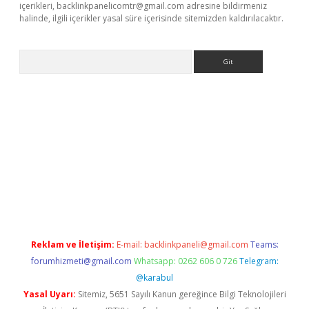
içerikleri,
backlinkpanelicomtr@gmail.com
adresine bildirmeniz
halinde, ilgili içerikler yasal süre içerisinde sitemizden kaldırılacaktır.
Arama
exper güncel
Reklam ve İletişim:
E-mail:
backlinkpaneli@gmail.com
Teams:
forumhizmeti@gmail.com
Whatsapp: 0262 606 0 726
Telegram:
@karabul
Yasal Uyarı:
Sitemiz, 5651 Sayılı Kanun gereğince Bilgi Teknolojileri