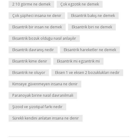
2 10 görme ne demek
Çok egzotik ne demek
Çok şüpheci insana ne denir
Eksantrik bakış ne demek
Eksantrik bir insan ne demek
Eksantrik biri ne demek
Eksantrik bozuk olduğu nasıl anlaşılır
Eksantrik davranış nedir
Eksantrik hareketler ne demek
Eksantrik kime denir
Eksantrik mi egzantrik mi
Eksantrik ne oluyor
Eksen 1 ve eksen 2 bozuklukları nedir
Kimseye güvenmeyen insana ne denir
Paranoyak birine nasıl davranilmali
Şizoid ve şizotipal farkı nedir
Sürekli kendini anlatan insana ne denir