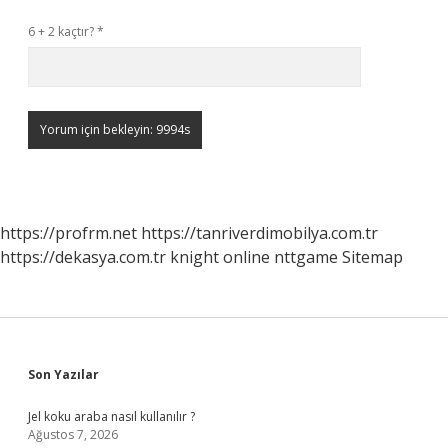
6 + 2 kaçtır?
*
https://profrm.net
https://tanriverdimobilya.com.tr
https://dekasya.com.tr
knight online
nttgame
Sitemap
Sidebar
Son Yazılar
Jel koku araba nasıl kullanılır ?
Ağustos 7, 2026