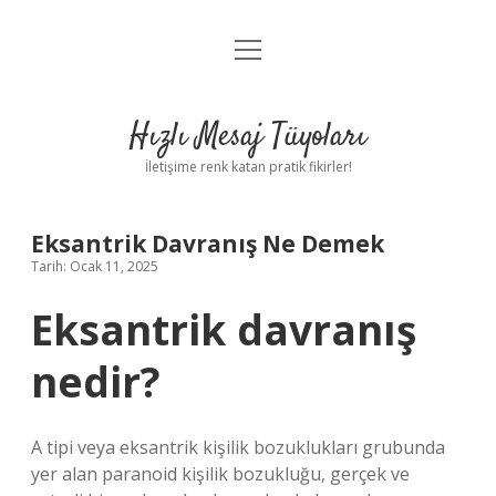
menüyü
Anasayfa
aç
Gizlilik Politikası
Hızlı Mesaj Tüyoları
Yasal Uyarı
İletişime renk katan pratik fikirler!
Hakkımızda
Eksantrik Davranış Ne Demek
Tarih: Ocak 11, 2025
Eksantrik davranış
nedir?
A tipi veya eksantrik kişilik bozuklukları grubunda
yer alan paranoid kişilik bozukluğu, gerçek ve