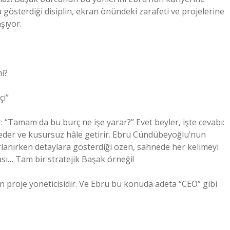
a gösterdiği disiplin, ekran önündeki zarafeti ve projelerine
şıyor.
i?
çi”
r: “Tamam da bu burç ne işe yarar?” Evet beyler, işte cevabı:
iz eder ve kusursuz hâle getirir. Ebru Cündübeyoğlu’nun
anırken detaylara gösterdiği özen, sahnede her kelimeyi
sı… Tam bir stratejik Başak örneği!
n proje yöneticisidir. Ve Ebru bu konuda adeta “CEO” gibi