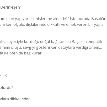
e Derinleşen”
mam plan yapıyor da, hisleri ne alemde?” İşte burada Başak’ın
rken ölçülü, ilişkilerinde dikkatli ve emek veren bir yapısı
lik, seyirciyle kurduğu doğal bağ tam da Başak’ın empatik
a samimi oluşu, sevgiyi gösterirken detaylara verdiği önem…
a kalpten de bağ kurar.
ilir?
 olurdu?
ylara dikkat eden,