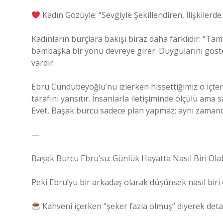
Kadın Gözüyle: “Sevgiyle Şekillendiren, İlişkilerd
Kadınların burçlara bakışı biraz daha farklıdır: “Ta
bambaşka bir yönü devreye girer. Duygularını gösteri
vardır.
Ebru Cündübeyoğlu’nu izlerken hissettiğimiz o içten
tarafını yansıtır. İnsanlarla iletişiminde ölçülü am
Evet, Başak burcu sadece plan yapmaz; aynı zamand
—
Başak Burcu Ebru’su: Günlük Hayatta Nasıl Biri Olab
Peki Ebru’yu bir arkadaş olarak düşünsek nasıl biri
Kahveni içerken “şeker fazla olmuş” diyerek deta