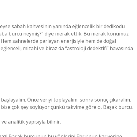
reyse sabah kahvesinin yanında eğlencelik bir dedikodu
caba burcu neymiş?” diye merak ettik. Bu merak konumuz
Hem sahnelerde parlayan enerjisiyle hem de doğal
ğlenceli, mizahi ve biraz da “astroloji dedektifi” havasında
 başlayalım. Önce veriyi toplayalım, sonra sonuç çıkaralım.
 bize çok şey söylüyor çünkü takvime göre o, Başak burcu.
e analitik yapısıyla bilinir.
maz! Başak burcunun bu yönlerini Ebru’nun kariyerine