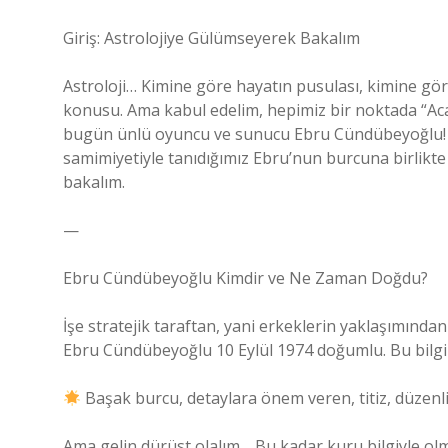
Giriş: Astrolojiye Gülümseyerek Bakalım
Astroloji… Kimine göre hayatın pusulası, kimine gö
konusu. Ama kabul edelim, hepimiz bir noktada “A
bugün ünlü oyuncu ve sunucu Ebru Cündübeyoğlu! 
samimiyetiyle tanıdığımız Ebru’nun burcuna birlikte e
bakalım.
—
Ebru Cündübeyoğlu Kimdir ve Ne Zaman Doğdu?
İşe stratejik taraftan, yani erkeklerin yaklaşımından
Ebru Cündübeyoğlu 10 Eylül 1974 doğumlu. Bu bilgi
Başak burcu, detaylara önem veren, titiz, düzenli v
Ama gelin dürüst olalım… Bu kadar kuru bilgiyle ol