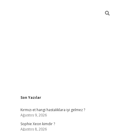
Sidebar
Son Yazılar
betexper güncel
Kırmızı et hangi hastalıklara iyi gelmez ?
Ağustos 9, 2026
Sophie Xeon kimdir ?
Ağustos 8, 2026