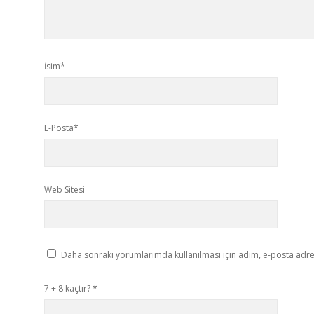
İsim*
E-Posta*
Web Sitesi
Daha sonraki yorumlarımda kullanılması için adım, e-posta adres
7 + 8 kaçtır?
*