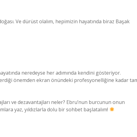
 doğası. Ve dürüst olalım, hepimizin hayatında biraz Başak
yatında neredeyse her adımında kendini gösteriyor.
 verdiği önemden ekran önündeki profesyonelliğine kadar ta
jları ve dezavantajları neler? Ebru’nun burcunun onun
ara yaz, yıldızlarla dolu bir sohbet başlatalım!