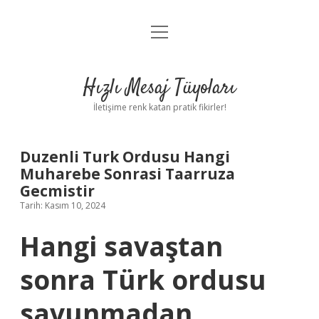
menüyü
Anasayfa
aç
Gizlilik Politikası
Hızlı Mesaj Tüyoları
Yasal Uyarı
İletişime renk katan pratik fikirler!
Hakkımızda
Duzenli Turk Ordusu Hangi
Muharebe Sonrasi Taarruza
Gecmistir
Tarih: Kasım 10, 2024
Hangi savaştan
sonra Türk ordusu
savunmadan