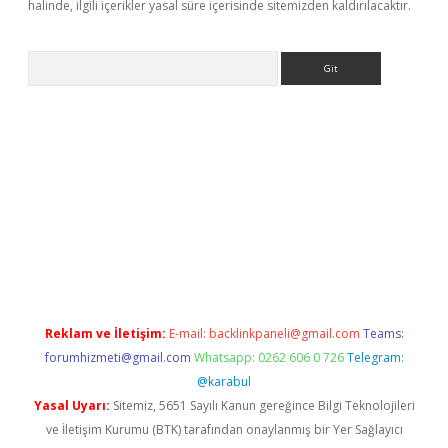
halinde, ilgili içerikler yasal süre içerisinde sitemizden kaldırılacaktır.
Arama
l
Reklam ve İletişim:
E-mail:
backlinkpaneli@gmail.com
Teams:
forumhizmeti@gmail.com
Whatsapp: 0262 606 0 726
Telegram:
@karabul
Yasal Uyarı:
Sitemiz, 5651 Sayılı Kanun gereğince Bilgi Teknolojileri
ve İletişim Kurumu (BTK) tarafından onaylanmış bir Yer Sağlayıcı