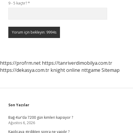
9 - 5 kaçtır?
*
https://profrm.net
https://tanriverdimobilya.com.tr
https://dekasya.com.tr
knight online
nttgame
Sitemap
Sidebar
Son Yazılar
Bağ-Kur’da 7200 gün kimleri kapsıyor ?
Ağustos 6, 2026
Kaplicaya girdikten sonra ne yapılır ?