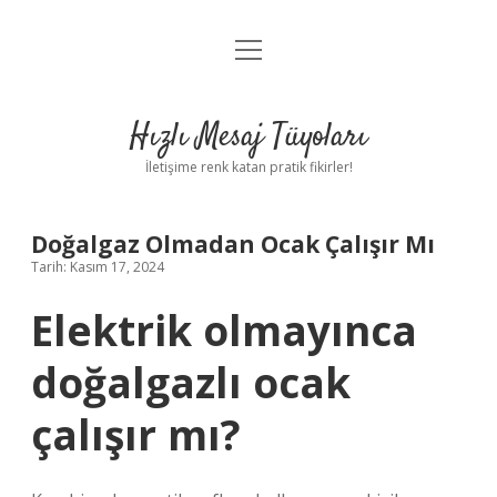
menüyü
Anasayfa
aç
Gizlilik Politikası
Hızlı Mesaj Tüyoları
Yasal Uyarı
İletişime renk katan pratik fikirler!
Hakkımızda
Doğalgaz Olmadan Ocak Çalışır Mı
Tarih: Kasım 17, 2024
Elektrik olmayınca
doğalgazlı ocak
çalışır mı?