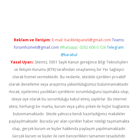
etexper güncel
Reklam ve İletişim:
E-mail:
backlinkpaneli@gmail.com
Teams:
forumhizmeti@gmail.com
Whatsapp: 0262 606 0 726
Telegram:
@karabul
Yasal Uyarı:
Sitemiz, 5651 Sayılı Kanun gereğince Bilgi Teknolojileri
ve İletişim Kurumu (BTK) tarafından onaylanmış bir Yer Sağlayıcı
olarak hizmet vermektedir. Bu nedenle, sitedeki içerikleri proaktif
olarak denetleme veya araştırma yükümlülüğümüz bulunmamaktadır.
Ancak, üyelerimiz yazdıkları içeriklerin sorumluluğunu taşımakta olup,
siteye üye olarak bu sorumluluğu kabul etmiş sayılırlar. Bu internet
sitesi, herhangi bir marka, kurum veya şahıs şirketi ile hiçbir bağlantısı
bulunmamaktadır. Sitede yalnızca kendi hazırladığımız makaleler
paylaşılmaktadır. Burada yer alan içerikler haber niteliği taşımamakta
olup, gerçek kurum ve kişiler hakkında paylaşım yapılmamaktadır.
Gerçek kurum ve kişiler ile isim benzerlikleri tamamen tesadüfidir.