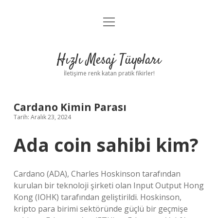
menüyü
Anasayfa
aç
Gizlilik Politikası
Hızlı Mesaj Tüyoları
Yasal Uyarı
İletişime renk katan pratik fikirler!
Hakkımızda
Cardano Kimin Parası
Tarih: Aralık 23, 2024
Ada coin sahibi kim?
Cardano (ADA), Charles Hoskinson tarafından
kurulan bir teknoloji şirketi olan Input Output Hong
Kong (IOHK) tarafından geliştirildi. Hoskinson,
kripto para birimi sektöründe güçlü bir geçmişe