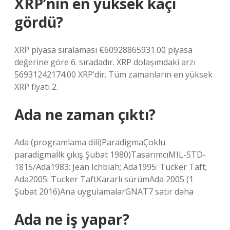
XRP’nin en yüksek kaçı
gördü?
XRP piyasa sıralaması €60928865931.00 piyasa
değerine göre 6. sıradadır. XRP dolaşımdaki arzı
56931242174.00 XRP’dir. Tüm zamanların en yüksek
XRP fiyatı 2.
Ada ne zaman çıktı?
Ada (programlama dili)ParadigmaÇoklu
paradigmaİlk çıkış Şubat 1980)TasarımcıMIL-STD-
1815/Ada1983: Jean Ichbiah; Ada1995: Tucker Taft;
Ada2005: Tucker TaftKararlı sürümAda 2005 (1
Şubat 2016)Ana uygulamalarGNAT7 satır daha
Ada ne iş yapar?