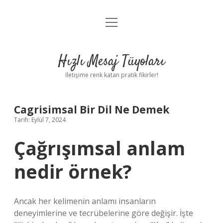
menüyü
Anasayfa
aç
Gizlilik Politikası
Hızlı Mesaj Tüyoları
Yasal Uyarı
İletişime renk katan pratik fikirler!
Hakkımızda
Cagrisimsal Bir Dil Ne Demek
Tarih: Eylül 7, 2024
Çağrışımsal anlam
nedir örnek?
Ancak her kelimenin anlamı insanların
deneyimlerine ve tecrübelerine göre değişir. İşte