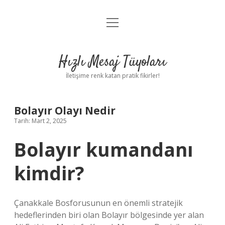
menüyü
Anasayfa
aç
Gizlilik Politikası
Hızlı Mesaj Tüyoları
Yasal Uyarı
İletişime renk katan pratik fikirler!
Hakkımızda
Bolayır Olayı Nedir
Tarih: Mart 2, 2025
Bolayır kumandanı
kimdir?
Çanakkale Bosforusunun en önemli stratejik
hedeflerinden biri olan Bolayır bölgesinde yer alan