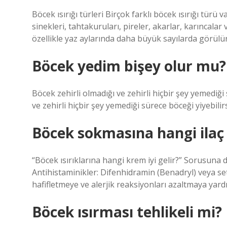
Böcek ısırığı türleri Birçok farklı böcek ısırığı türü v
sinekleri, tahtakuruları, pireler, akarlar, karıncal
özellikle yaz aylarında daha büyük sayılarda görülür
Böcek yedim bişey olur mu?
Böcek zehirli olmadığı ve zehirli hiçbir şey yemediği
ve zehirli hiçbir şey yemediği sürece böceği yiyebilirs
Böcek sokmasına hangi ilaç i
“Böcek ısırıklarına hangi krem ​​iyi gelir?” Sorusuna d
Antihistaminikler: Difenhidramin (Benadryl) veya seti
hafifletmeye ve alerjik reaksiyonları azaltmaya yardım
Böcek ısırması tehlikeli mi?