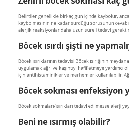
Zehirli böcek sokması kaç 
Belirtiler genellikle birkaç gün içinde kaybolur, anc
kaybolmasının ne kadar sürdüğü sorusunun cevabı ç
alerjik reaksiyonlar daha uzun süreli tedavi gerektir
Böcek ısırdı şişti ne yapmal
Böcek ısırıklarının tedavisi Böcek ısırığının meydan
uygulamak ağrı ve kaşıntıyı hafifletmeye yardımcı ol
için antihistaminikler ve merhemler kullanılabilir. Ağr
Böcek sokması enfeksiyon 
Böcek sokmaları/ısırıkları tedavi edilmezse alerji yay
Beni ne ısırmış olabilir?