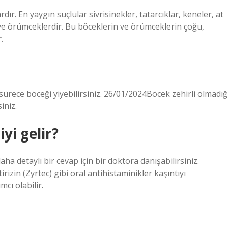
ardır. En yaygın suçlular sivrisinekler, tatarcıklar, keneler, at
ar ve örümceklerdir. Bu böceklerin ve örümceklerin çoğu,
.
 sürece böceği yiyebilirsiniz. 26/01/2024Böcek zehirli olmadığ
iniz.
yi gelir?
aha detaylı bir cevap için bir doktora danışabilirsiniz.
rizin (Zyrtec) gibi oral antihistaminikler kaşıntıyı
cı olabilir.