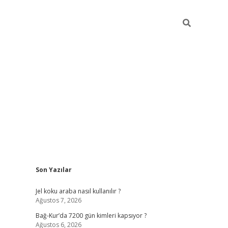
Sidebar
Son Yazılar
betexper güncel
Jel koku araba nasıl kullanılır ?
Ağustos 7, 2026
Bağ-Kur’da 7200 gün kimleri kapsıyor ?
Ağustos 6, 2026