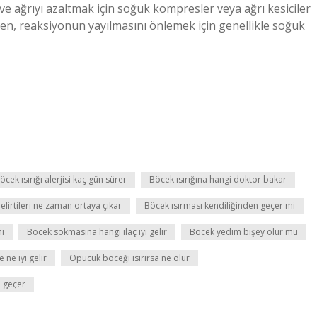
i ve ağrıyı azaltmak için soğuk kompresler veya ağrı kesiciler
rken, reaksiyonun yayılmasını önlemek için genellikle soğuk
öcek ısırığı alerjisi kaç gün sürer
Böcek ısırığına hangi doktor bakar
elirtileri ne zaman ortaya çıkar
Böcek ısırması kendiliğinden geçer mi
ı
Böcek sokmasına hangi ilaç iyi gelir
Böcek yedim bişey olur mu
ne iyi gelir
Öpücük böceği ısırırsa ne olur
e geçer