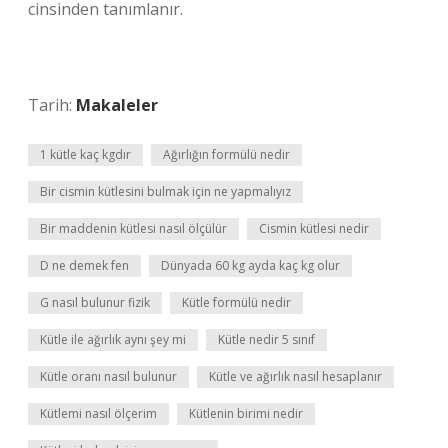
cinsinden tanımlanır.
Tarih:
Makaleler
1 kütle kaç kgdır
Ağırlığın formülü nedir
Bir cismin kütlesini bulmak için ne yapmalıyız
Bir maddenin kütlesi nasıl ölçülür
Cismin kütlesi nedir
D ne demek fen
Dünyada 60 kg ayda kaç kg olur
G nasıl bulunur fizik
Kütle formülü nedir
Kütle ile ağırlık aynı şey mi
Kütle nedir 5 sınıf
Kütle oranı nasıl bulunur
Kütle ve ağırlık nasıl hesaplanır
Kütlemi nasıl ölçerim
Kütlenin birimi nedir