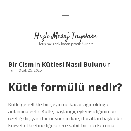
menüyü
Anasayfa
aç
Gizlilik Politikası
Hızlı Mesaj Tüyoları
Yasal Uyarı
İletişime renk katan pratik fikirler!
Hakkımızda
Bir Cismin Kütlesi Nasıl Bulunur
Tarih: Ocak 26, 2025
Kütle formülü nedir?
Kütle genellikle bir şeyin ne kadar ağır olduğu
anlamına gelir. Kütle, başlangıç ​​eylemsizliğinin bir
özelliğidir, yani bir nesnenin karşı taraftan başka bir
kuvvet etki etmediği sürece sabit bir hızı koruma