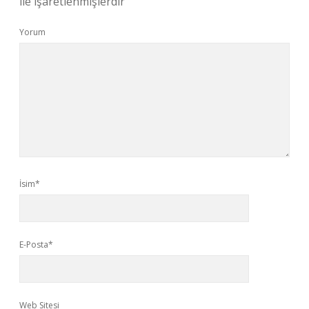
ile işaretlenmişlerdir
Yorum
İsim*
E-Posta*
Web Sitesi