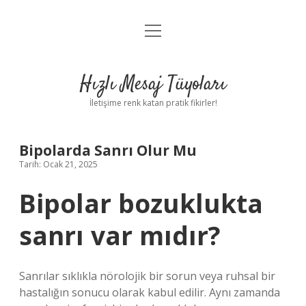
menüyü
Anasayfa
aç
Gizlilik Politikası
Hızlı Mesaj Tüyoları
Yasal Uyarı
İletişime renk katan pratik fikirler!
Hakkımızda
Bipolarda Sanrı Olur Mu
Tarih: Ocak 21, 2025
Bipolar bozuklukta
sanrı var mıdır?
Sanrılar sıklıkla nörolojik bir sorun veya ruhsal bir
hastalığın sonucu olarak kabul edilir. Aynı zamanda