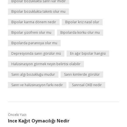
Bipolar bozuklukta sanrı var mıdır
Bipolar bozuklukta takıntı olur mu
Bipolar karma dönem nedir
Bipolar kriz nasıl olur
Bipolar şizofreni olur mu
Bipolarda korku olur mu
Bipolarda paranoya olur mu
Depresyonda sanrı görülür mü
En ağır bipolar hangisi
Halüsinasyon görmek neyin belirtisi olabilir
Sanrı algı bozukluğu mudur
Sanrı kimlerde görülür
Sanrı ve halüsinasyon farkı nedir
Sanrısal OKB nedir
Önceki Yazı
Ince Kağıt Oymacılığı Nedir