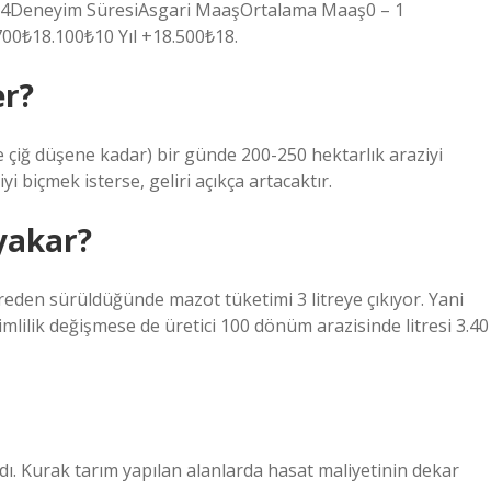
24Deneyim SüresiAsgari MaaşOrtalama Maaş0 – 1
.700₺18.100₺10 Yıl +18.500₺18.
er?
e çiğ düşene kadar) bir günde 200-250 hektarlık araziyi
i biçmek isterse, geliri açıkça artacaktır.
yakar?
den sürüldüğünde mazot tüketimi 3 litreye çıkıyor. Yani
imlilik değişmese de üretici 100 dönüm arazisinde litresi 3.40
ladı. Kurak tarım yapılan alanlarda hasat maliyetinin dekar