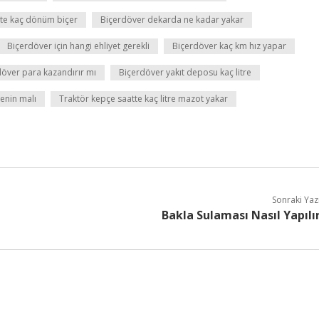
tte kaç dönüm biçer
Biçerdöver dekarda ne kadar yakar
Biçerdöver için hangi ehliyet gerekli
Biçerdöver kaç km hız yapar
döver para kazandırır mı
Biçerdöver yakıt deposu kaç litre
enin malı
Traktör kepçe saatte kaç litre mazot yakar
Sonraki Yaz
Bakla Sulaması Nasıl Yapılı