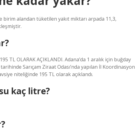
ne kadar yakar?
e birim alandan tüketilen yakıt miktarı arpada 11,3,
leşmiştir.
r?
95 TL OLARAK AÇIKLANDI. Adana’da 1 aralık için buğday
4 tarihinde Sarıçam Ziraat Odası’nda yapılan İl Koordinasyon
vsiye niteliğinde 195 TL olarak açıklandı.
u kaç litre?
r?