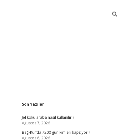
Sidebar
Son Yazılar
betexper güncel
Jel koku araba nasıl kullanılır ?
Ağustos 7, 2026
Bağ-Kur’da 7200 gün kimleri kapsıyor ?
Ağustos 6, 2026