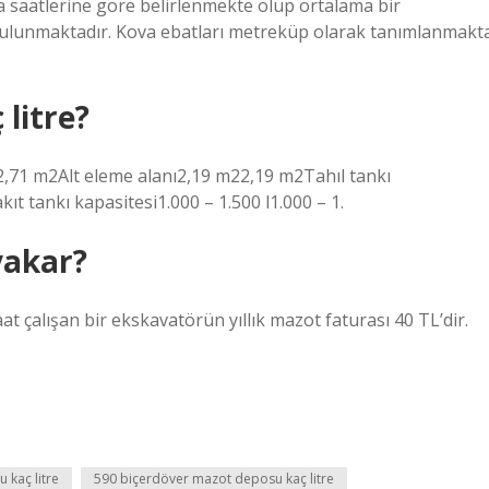
ma saatlerine göre belirlenmekte olup ortalama bir
i bulunmaktadır. Kova ebatları metreküp olarak tanımlanmakt
litre?
,71 m2Alt eleme alanı2,19 m22,19 m2Tahıl tankı
kıt tankı kapasitesi1.000 – 1.500 l1.000 – 1.
yakar?
aat çalışan bir ekskavatörün yıllık mazot faturası 40 TL’dir.
 kaç litre
590 biçerdöver mazot deposu kaç litre