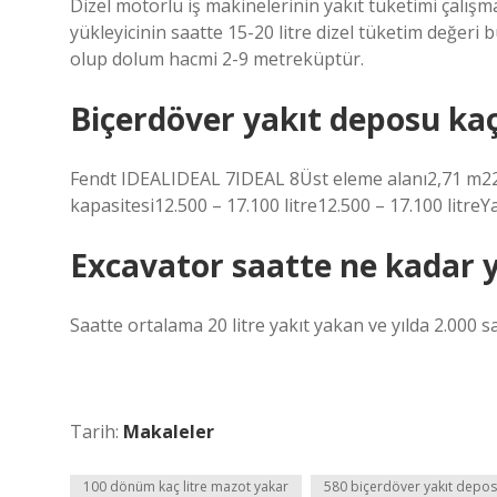
Dizel motorlu iş makinelerinin yakıt tüketimi çalış
yükleyicinin saatte 15-20 litre dizel tüketim değer
olup dolum hacmi 2-9 metreküptür.
Biçerdöver yakıt deposu kaç 
Fendt IDEALIDEAL 7IDEAL 8Üst eleme alanı2,71 m22
kapasitesi12.500 – 17.100 litre12.500 – 17.100 litreYa
Excavator saatte ne kadar 
Saatte ortalama 20 litre yakıt yakan ve yılda 2.000 s
Tarih:
Makaleler
100 dönüm kaç litre mazot yakar
580 biçerdöver yakıt deposu