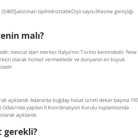
l)400Şanzıman tipiHidrostatikDişli sayısı3Kesme genişliği
enin malı?
ir; mevcut idari merkez İtalya’nın Torino kentindedir. New
kezi olarak hizmet vermektedir ve dünyanın en büyük
tadır.
rak açıklandı. Adana’da buğday hasat ücreti dekar başına 19
at Odası’nda yapılan İl Koordinasyon Kurulu toplantısında
olarak açıklandı.
t gerekli?