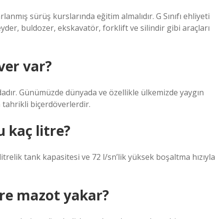
arlanmış sürüş kurslarında eğitim almalıdır. G Sınıfı ehliyeti
yder, buldozer, ekskavatör, forklift ve silindir gibi araçları
ver var?
ndadır. Günümüzde dünyada ve özellikle ülkemizde yaygın
ahrikli biçerdöverlerdir.
 kaç litre?
trelik tank kapasitesi ve 72 l/sn’lik yüksek boşaltma hızıyla
tre mazot yakar?