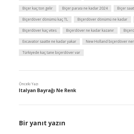
Biçer kaç ton gelir
Biçer parası ne kadar 2024
Biçer saa
Biçerdöver dönümü kaç TL
Biçerdöver dönümü ne kadar
Biçerdöver kaç vites
Biçerdöver ne kadar kazanır
Biçer
Excavator saatte ne kadar yakar
New Holland biçerdöver ner
Türkiyede kaç tane biçerdöver var
Önceki Yazı
Italyan Bayrağı Ne Renk
Bir yanıt yazın