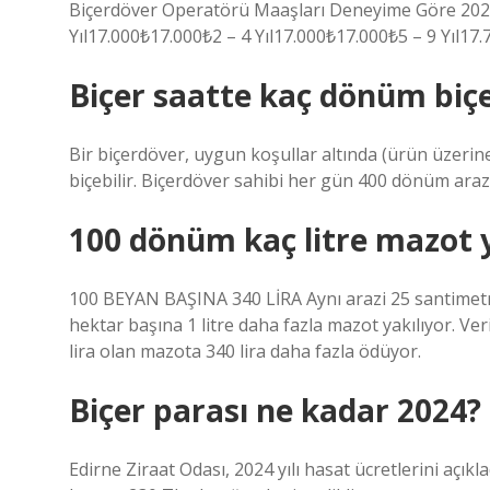
Biçerdöver Operatörü Maaşları Deneyime Göre 20
Yıl17.000₺17.000₺2 – 4 Yıl17.000₺17.000₺5 – 9 Yıl17
Biçer saatte kaç dönüm biç
Bir biçerdöver, uygun koşullar altında (ürün üzerin
biçebilir. Biçerdöver sahibi her gün 400 dönüm araziy
100 dönüm kaç litre mazot 
100 BEYAN BAŞINA 340 LİRA Aynı arazi 25 santimetre
hektar başına 1 litre daha fazla mazot yakılıyor. Ver
lira olan mazota 340 lira daha fazla ödüyor.
Biçer parası ne kadar 2024?
Edirne Ziraat Odası, 2024 yılı hasat ücretlerini açık