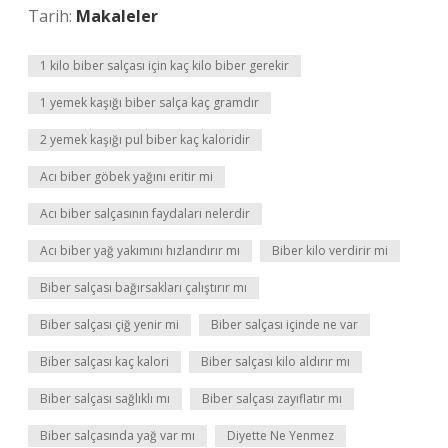
Tarih:
Makaleler
1 kilo biber salçası için kaç kilo biber gerekir
1 yemek kaşığı biber salça kaç gramdır
2 yemek kaşığı pul biber kaç kaloridir
Acı biber göbek yağını eritir mi
Acı biber salçasının faydaları nelerdir
Acı biber yağ yakımını hızlandırır mı
Biber kilo verdirir mi
Biber salçası bağırsakları çalıştırır mı
Biber salçası çiğ yenir mi
Biber salçası içinde ne var
Biber salçası kaç kalori
Biber salçası kilo aldırır mı
Biber salçası sağlıklı mı
Biber salçası zayıflatır mı
Biber salçasında yağ var mı
Diyette Ne Yenmez