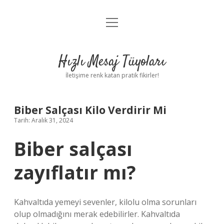
menüyü
Anasayfa
aç
Gizlilik Politikası
Hızlı Mesaj Tüyoları
Yasal Uyarı
İletişime renk katan pratik fikirler!
Hakkımızda
Biber Salçası Kilo Verdirir Mi
Tarih: Aralık 31, 2024
Biber salçası
zayıflatır mı?
Kahvaltıda yemeyi sevenler, kilolu olma sorunları
olup olmadığını merak edebilirler. Kahvaltıda