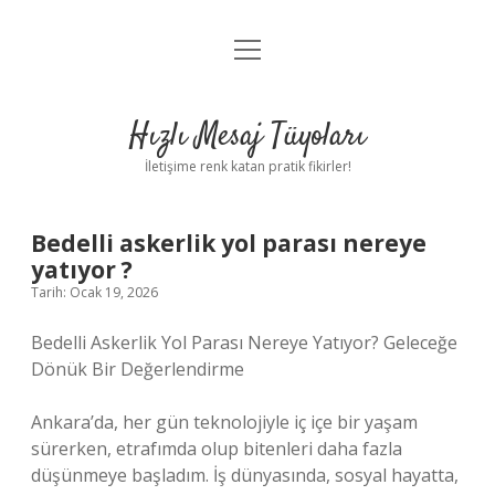
menüyü
Anasayfa
aç
Gizlilik Politikası
Hızlı Mesaj Tüyoları
Yasal Uyarı
İletişime renk katan pratik fikirler!
Hakkımızda
Bedelli askerlik yol parası nereye
yatıyor ?
Tarih: Ocak 19, 2026
Bedelli Askerlik Yol Parası Nereye Yatıyor? Geleceğe
Dönük Bir Değerlendirme
Ankara’da, her gün teknolojiyle iç içe bir yaşam
sürerken, etrafımda olup bitenleri daha fazla
düşünmeye başladım. İş dünyasında, sosyal hayatta,