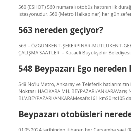
560 (ESHOT) 560 numaralı otobüs hattının ilk durağ
istasyonudur. 560 (Metro Halkapınar) her gün sefe
563 nereden geçiyor?
563 – ÖZGÜNKENT-ŞEKERPINAR-MUTLUKENT-GEBZ
ÇALIŞMA SAATLERİ – Kocaeli Büyükşehir Belediyesi
548 Beypazarı Ego nereden 
548 No’lu Metro, Ankaray ve Teleferik hatlarımızın il
Noktası: HACIKARA MH. BEYPAZARI/ANKARAVarış
BLV.BEYPAZARI/ANKARAMesafe:161 kmSüre:105 dak
Beypazarı otobüsleri nerede
01.05.2024 tarihinden itibaren her Çarşamba saat 08