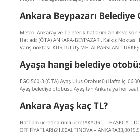
Ankara Beypazarı Belediye 
Metro, Ankaray ve Teleferik hatlarımızın ilk ve son s
Hat adı: (ÖTA) ANKARA-BEYPAZARI. Kalkış Nokta
Varış noktası: KURTULUŞ MH. ALPARSLAN TÜRKEŞ 
Ayaşa hangi belediye otobü
EGO 560-3 (ÖTA) Ayaş Ulus Otobüsü (Hafta içi 06:00-
Ayaş belediye otobüsü Ayaş’tan Ankara’ya her saat,
Ankara Ayaş kaç TL?
HatTam ücretİndirimli ücretAKYURT – HASKÖY – 
OFF FİYATLARI)21,00ALTINOVA – ANKARA33,0015,50