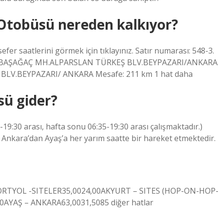
Otobüsü nereden kalkıyor?
efer saatlerini görmek için tıklayınız. Satır numarası: 548-3.
sı: BAŞAĞAÇ MH.ALPARSLAN TÜRKEŞ BLV.BEYPAZARI/ANKARA
BLV.BEYPAZARI/ ANKARA Mesafe: 211 km 1 hat daha
sü gider?
19:30 arası, hafta sonu 06:35-19:30 arası çalışmaktadır.)
 Ankara’dan Ayaş’a her yarım saatte bir hareket etmektedir.
DÖRTYOL -SITELER35,0024,00AKYURT – SITES (HOP-ON-HOP
AYAŞ – ANKARA63,0031,5085 diğer hatlar