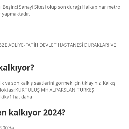
ı Beşinci Sanayi Sitesi olup son durağı Halkapınar metro
r yapmaktadır.
E ADLİYE-FATİH DEVLET HASTANESİ DURAKLARI VE
.
kalkıyor?
k ve son kalkış saatlerini görmek için tıklayınız. Kalkış
 Noktası:KURTULUŞ MH.ALPARSLAN TÜRKEŞ
ika1 hat daha
n kalkıyor 2024?
:00’da.