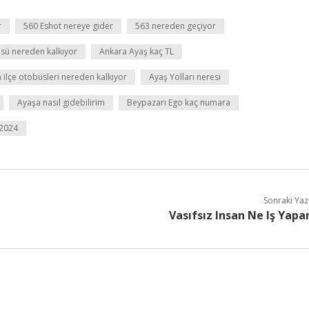
r
560 Eshot nereye gider
563 nereden geçiyor
sü nereden kalkıyor
Ankara Ayaş kaç TL
 ilçe otobüsleri nereden kalkıyor
Ayaş Yolları neresi
Ayaşa nasıl gidebilirim
Beypazarı Ego kaç numara
 2024
Sonraki Yaz
Vasıfsız Insan Ne Iş Yapa