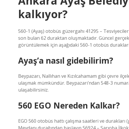
Ankara Ayaş Beledi
kalkıyor?
560-1 (Ayaş) otobüs güzergahı 41295 – Tesviyecile
son bulan 62 duraktan oluşmaktadır. Güncel gerçek 
görüntülemek için aşağıdaki 560-1 otobüs durakların
Ayaş’a nasıl gidebilirim?
Beypazarı, Nallıhan ve Kızılcahamam gibi çevre ilçel
ulaşmak mümkündür. Beypazarı’ndan 548-3 numaralı
ulaşabilirsiniz.
560 EGO Nereden Kalkar?
EGO 560 otobüs hattı çalışma saatleri ve durakları 
Meydanı durağından başlayıp 56924 – Sarıoba İlkok