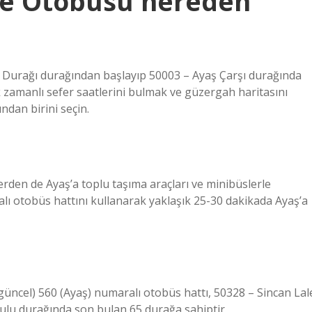
ye Otobüsü nereden
r Durağı durağından başlayıp 50003 – Ayaş Çarşı durağında
zamanlı sefer saatlerini bulmak ve güzergah haritasını
dan birini seçin.
erden de Ayaş’a toplu taşıma araçları ve minibüslerle
 otobüs hattını kullanarak yaklaşık 25-30 dakikada Ayaş’a
(güncel) 560 (Ayaş) numaralı otobüs hattı, 50328 – Sincan Lal
ulu durağında son bulan 65 durağa sahiptir.