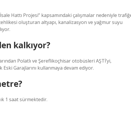
İsale Hattı Projesi” kapsamındaki çalışmalar nedeniyle trafiğ
n tehlikesi oluşturan altyapı, kanalizasyon ve yağmur suyu
ıyor.
den kalkıyor?
rından Polatlı ve Şereflikoçhisar otobüsleri AŞTİ’yi,
 Eski Garajlarını kullanmaya devam ediyor.
metre?
ık 1 saat sürmektedir.