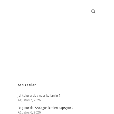
Sidebar
Son Yazılar
betexper güncel
Jel koku araba nasıl kullanılır ?
Ağustos 7, 2026
Bağ-Kur’da 7200 gün kimleri kapsıyor ?
Ağustos 6, 2026