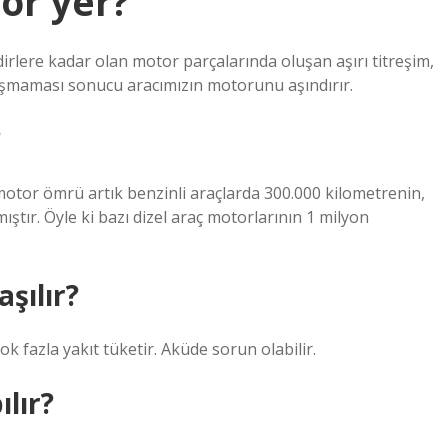
or yer?
irlere kadar olan motor parçalarında oluşan aşırı titreşim,
şmaması sonucu aracımızın motorunu aşındırır.
?
motor ömrü artık benzinli araçlarda 300.000 kilometrenin,
ıştır. Öyle ki bazı dizel araç motorlarının 1 milyon
şılır?
ok fazla yakıt tüketir. Aküde sorun olabilir.
lır?