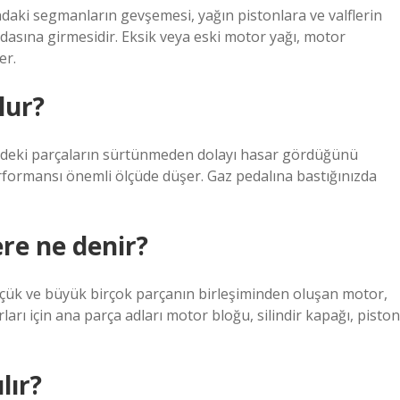
daki segmanların gevşemesi, yağın pistonlara ve valflerin
sına girmesidir. Eksik veya eski motor yağı, motor
er.
lur?
çindeki parçaların sürtünmeden dolayı hasar gördüğünü
erformansı önemli ölçüde düşer. Gaz pedalına bastığınızda
re ne denir?
üçük ve büyük birçok parçanın birleşiminden oluşan motor,
arı için ana parça adları motor bloğu, silindir kapağı, piston
lır?