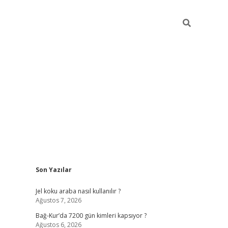
Sidebar
Son Yazılar
betexper güncel
Jel koku araba nasıl kullanılır ?
Ağustos 7, 2026
Bağ-Kur’da 7200 gün kimleri kapsıyor ?
Ağustos 6, 2026