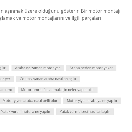
n aşınmak üzere olduğunu gösterir. Bir motor montajı
lamak ve motor montajlarını ve ilgili parçaları
ılır
Araba ne zaman motor yer
Araba neden motor yakar
or yer
Contası yanan araba nasıl anlaşılır
lanır mı
Motor ömrünü uzatmak için neler yapılabilir
Motor yiyen araba nasıl belli olur
Motor yiyen arabaya ne yapılır
Yatak vuran motora ne yapılır
Yatak vurma sesi nasıl anlaşılır