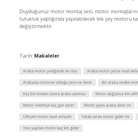
Duyduğunuz motor montaj sesi, motor montajlarını
tutukluk yaptığında yapılabilecek tek şey motoru taş
değiştirmektir.
Tarih:
Makaleler
Araba motor yediğinde ne olur
Araba motor yerse nasıl anlaş
Arabada motorun olduğu yere ne denir
Bir araba neden mot
Kaç bin kmden sonra araba alınmaz
Motor değişince km sıfır
Motor rektefiye kaç gün sürer
Motor yiyen araba alınır mı
Üfleyen motor nasıl anlaşılır
Yatak saran motor gider mi
Yeni yapılan motor kaç km gider