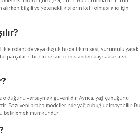
 en önemlisi motor gücü (BG) artar. Bu durumda motorun
ırken bilgili ve yetenekli kişilerin kefil olması alıcı için
ılır?
ellikle rölantide veya düşük hızda tıkırtı sesi, vuruntulu yatak
metal parçaların birbirine sürtünmesinden kaynaklanır ve
r?
me olduğunu varsaymak güvenlidir. Ayrıca, yağ çubuğunu
ir. Bazı yeni araba modellerinde yağ çubuğu olmayabilir. B
u belirlemek mümkündür.
?