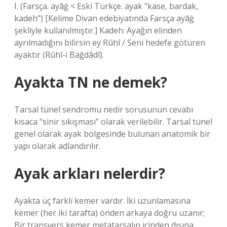
I. (Farsça. ayāġ < Eski Türkçe. ayak "kase, bardak,
kadeh") [Kelime Divan edebiyatında Farsça ayāġ
şekliyle kullanılmıştır.] Kadeh: Ayağın elinden
ayrılmadığını bilirsin ey Rûhî / Seni hedefe götüren
ayaktır (Rûhî-i Bağdâdî).
Ayakta TN ne demek?
Tarsal tünel sendromu nedir sorusunun cevabı
kısaca “sinir sıkışması” olarak verilebilir. Tarsal tünel
genel olarak ayak bölgesinde bulunan anatomik bir
yapı olarak adlandırılır.
Ayak arkları nelerdir?
Ayakta üç farklı kemer vardır. İki uzunlamasına
kemer (her iki tarafta) önden arkaya doğru uzanır;
Bir transvers kemer metatarsalın içinden dışına