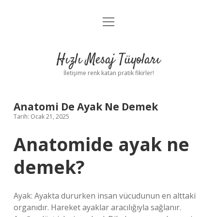
menüyü
Anasayfa
aç
Gizlilik Politikası
Hızlı Mesaj Tüyoları
Yasal Uyarı
İletişime renk katan pratik fikirler!
Hakkımızda
Anatomi De Ayak Ne Demek
Tarih: Ocak 21, 2025
Anatomide ayak ne
demek?
Ayak: Ayakta dururken insan vücudunun en alttaki
organıdır. Hareket ayaklar aracılığıyla sağlanır.