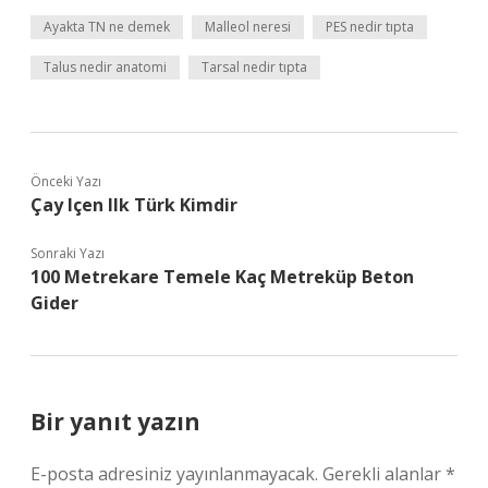
Ayakta TN ne demek
Malleol neresi
PES nedir tıpta
Talus nedir anatomi
Tarsal nedir tıpta
Önceki Yazı
Çay Içen Ilk Türk Kimdir
Sonraki Yazı
100 Metrekare Temele Kaç Metreküp Beton
Gider
Bir yanıt yazın
E-posta adresiniz yayınlanmayacak.
Gerekli alanlar
*