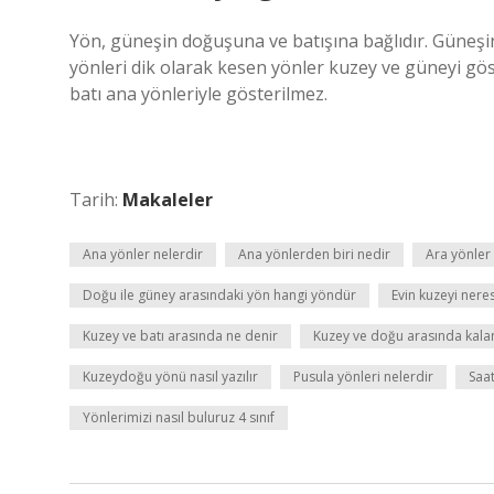
Yön, güneşin doğuşuna ve batışına bağlıdır. Güneşin
yönleri dik olarak kesen yönler kuzey ve güneyi gös
batı ana yönleriyle gösterilmez.
Tarih:
Makaleler
Ana yönler nelerdir
Ana yönlerden biri nedir
Ara yönler 
Doğu ile güney arasındaki yön hangi yöndür
Evin kuzeyi neres
Kuzey ve batı arasında ne denir
Kuzey ve doğu arasında kala
Kuzeydoğu yönü nasıl yazılır
Pusula yönleri nelerdir
Saa
Yönlerimizi nasıl buluruz 4 sınıf