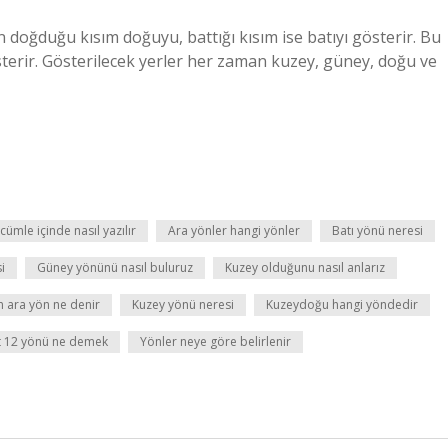
 doğduğu kısım doğuyu, battığı kısım ise batıyı gösterir. Bu
terir. Gösterilecek yerler her zaman kuzey, güney, doğu ve
cümle içinde nasıl yazılır
Ara yönler hangi yönler
Batı yönü neresi
i
Güney yönünü nasıl buluruz
Kuzey olduğunu nasıl anlarız
n ara yön ne denir
Kuzey yönü neresi
Kuzeydoğu hangi yöndedir
t 12 yönü ne demek
Yönler neye göre belirlenir