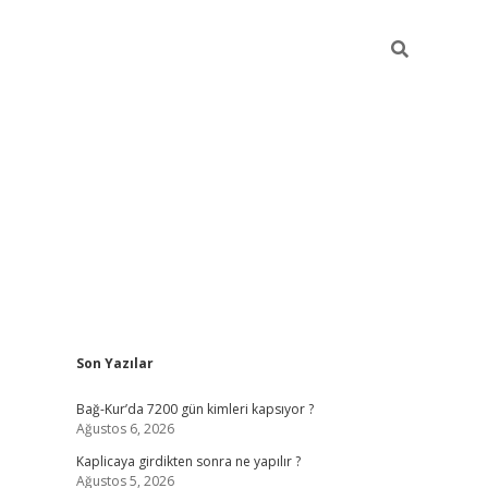
Sidebar
Son Yazılar
betexper güncel
Bağ-Kur’da 7200 gün kimleri kapsıyor ?
Ağustos 6, 2026
Kaplicaya girdikten sonra ne yapılır ?
Ağustos 5, 2026