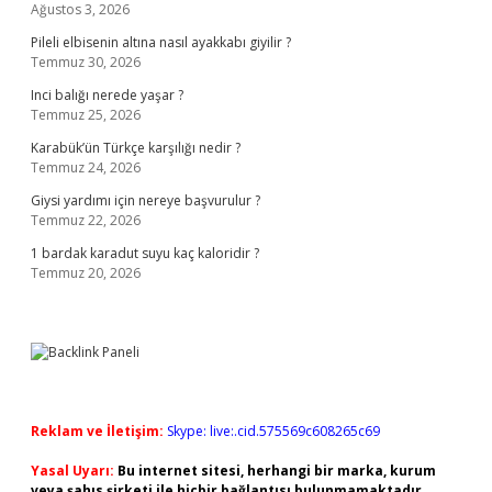
Ağustos 3, 2026
Pileli elbisenin altına nasıl ayakkabı giyilir ?
Temmuz 30, 2026
Inci balığı nerede yaşar ?
Temmuz 25, 2026
Karabük’ün Türkçe karşılığı nedir ?
Temmuz 24, 2026
Giysi yardımı için nereye başvurulur ?
Temmuz 22, 2026
1 bardak karadut suyu kaç kaloridir ?
Temmuz 20, 2026
Reklam ve İletişim:
Skype: live:.cid.575569c608265c69
Yasal Uyarı:
Bu internet sitesi, herhangi bir marka, kurum
veya şahıs şirketi ile hiçbir bağlantısı bulunmamaktadır.