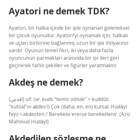
Ayatori ne demek TDK?
Ayatori, bir halka içinde bir iple oynanan geleneksel
bir çocuk oyunudur. Ayatori’yi oynamak için, halkalı
ve uçları birbirine bağlanmış uzun bir ipe ihtiyacınız
vardır. Oyunun temel fikri, iki veya daha fazla
oyuncunun parmakları arasında bir ipi ileri geri
geçirerek farklı şekiller ve figürler yaratmaktır.
Akdeş ne demek?
(ﺍﻗﺪﺱ) sıf. (ar. ḳuds “temiz olmak” > ḳuddūs
“kutsal”ın aḳdes’i) Çok (daha, en, en) kutsal: Hüdâyî
feyz-i akdesten / Berekete ererse bereketlenir. (Aziz
Mahmud Hüdâyî) .
Akdedilen sözleşme ne