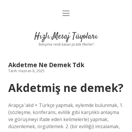
menüyü
Anasayfa
aç
Gizlilik Politikası
Hızlı Mesaj Tüyoları
Yasal Uyarı
İletişime renk katan pratik fikirler!
Hakkımızda
Akdetme Ne Demek Tdk
Tarih: Haziran 8, 2025
Akdetmiş ne demek?
Arapça ‘akd + Türkçe yapmak, eylemde bulunmak, 1.
(sözleşme, konferans, evlilik gibi karşılıklı anlaşma
ve görüşmeyi ifade eden kelimelerle) yapmak,
düzenlemek, örgütlemek. 2. (bir evliliği) imzalamak,