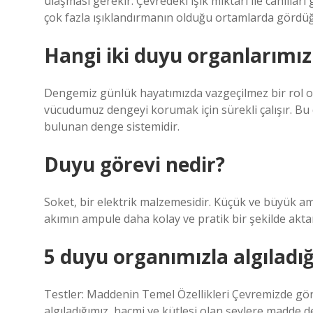
ulaşması gerekir. Çevredeki ışık miktarı ile canlılar
çok fazla ışıklandırmanın olduğu ortamlarda gördüğ
Hangi iki duyu organlarımız 
Dengemiz günlük hayatımızda vazgeçilmez bir ro
vücudumuz dengeyi korumak için sürekli çalışır. Bu
bulunan denge sistemidir.
Duyu görevi nedir?
Soket, bir elektrik malzemesidir. Küçük ve büyük am
akımın ampule daha kolay ve pratik bir şekilde aktarıl
5 duyu organımızla algıladığ
Testler: Maddenin Temel Özellikleri Çevremizde gö
algıladığımız, hacmi ve kütlesi olan şeylere madde de