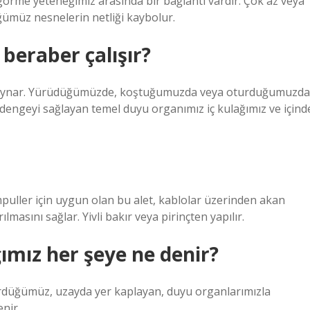
ı görme yeteneğimiz arasında bir bağlantı vardır. Çok az veya
ümüz nesnelerin netliği kaybolur.
beraber çalışır?
l oynar. Yürüdüğümüzde, koştuğumuzda veya oturduğumuzda
 dengeyi sağlayan temel duyu organımız iç kulağımız ve içind
puller için uygun olan bu alet, kablolar üzerinden akan
masını sağlar. Yivli bakır veya pirinçten yapılır.
ımız her şeye ne denir?
rdüğümüz, uzayda yer kaplayan, duyu organlarımızla
nir.