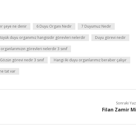
er şeye ne denir
6 Duyu Organı Nedir
7 Duyumuz Nedir
Büyük duyu organımız hangisidir görevleri nelerdir
Duyu görevi nedir
organlarımızın görevleri nelerdir 3 sınıf
Gözün görevi nedir 3 sınıf
Hangi iki duyu organlarımız beraber çalışır
ne tat var
Sonraki Yaz
Filan Zamir M