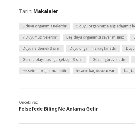
Tarih:
Makaleler
5 duyu organımız nelerdir
5 duyu organımızla algıladığımız h
7 Duyumuz Nelerdir
Beş duyu organımızı sayar mısınız
Duyu ne demek 3 sınıf
Duyu organımız kaç tanedir
Duyu 
Görme olayı nasıl gerçekleşir 3 sınıf
Gözün görevi nedir
Hissetme organımız nedir
İnsanın kaç duyusu var
Kaç ta
Önceki Yazı
Felsefede Bilinç Ne Anlama Gelir