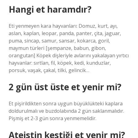
Hangi et haramdır?
Eti yenmeyen kara hayvanları: Domuz, kurt, ayı,
aslan, kaplan, leopar, panda, panter, çita, jaguar,
puma, sincap, samur, sansar, kokarca, goril,
maymun türleri [şempanze, babun, gibon,
orangutan] Köpek dişleriyle avlarını yakalayan yırtıcı
hayvanlar: sırtlan, fil, köpek, kedi, kunduzlar,
porsuk, vaşak, çakal, tilki, gelincik…
2 gün üst üste et yenir mi?
Et pişirildikten sonra uygun büyüklükteki kaplara
doldurulmalı ve buzdolabında 2 gün saklanmalıdır.
Pişmiş et 2-3 gün sonra yenmemelidir.
Ateistin kestiği et yenir mi?