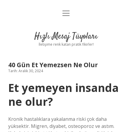
menüyü
Anasayfa
aç
Gizlilik Politikası
Hızlı Mesaj Tüyoları
Yasal Uyarı
İletişime renk katan pratik fikirler!
Hakkımızda
40 Gün Et Yemezsen Ne Olur
Tarih: Aralık 30, 2024
Et yemeyen insanda
ne olur?
Kronik hastalıklara yakalanma riski çok daha
yüksektir. Migren, diyabet, osteoporoz ve astım.