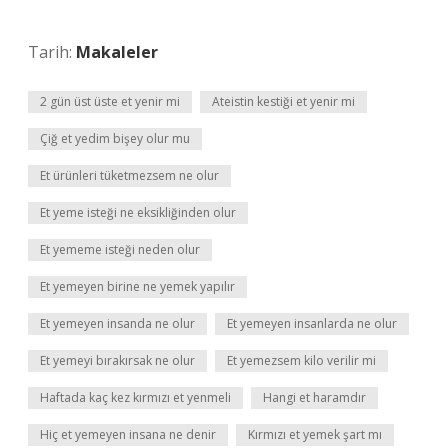
Tarih:
Makaleler
2 gün üst üste et yenir mi
Ateistin kestiği et yenir mi
Çiğ et yedim bişey olur mu
Et ürünleri tüketmezsem ne olur
Et yeme isteği ne eksikliğinden olur
Et yememe isteği neden olur
Et yemeyen birine ne yemek yapılır
Et yemeyen insanda ne olur
Et yemeyen insanlarda ne olur
Et yemeyi bırakırsak ne olur
Et yemezsem kilo verilir mi
Haftada kaç kez kırmızı et yenmeli
Hangi et haramdır
Hiç et yemeyen insana ne denir
Kırmızı et yemek şart mı