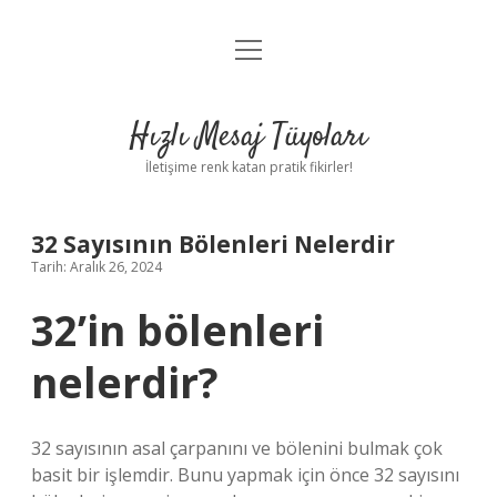
menüyü
Anasayfa
aç
Gizlilik Politikası
Hızlı Mesaj Tüyoları
Yasal Uyarı
İletişime renk katan pratik fikirler!
Hakkımızda
32 Sayısının Bölenleri Nelerdir
Tarih: Aralık 26, 2024
32’in bölenleri
nelerdir?
32 sayısının asal çarpanını ve bölenini bulmak çok
basit bir işlemdir. Bunu yapmak için önce 32 sayısını