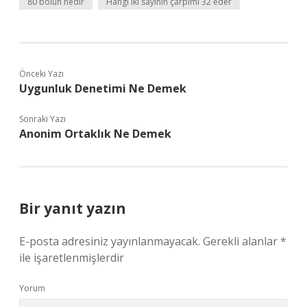
80 bölün nedir
Hangi iki sayının çarpımı 32 eder
Önceki Yazı
Uygunluk Denetimi Ne Demek
Sonraki Yazı
Anonim Ortaklık Ne Demek
Bir yanıt yazın
E-posta adresiniz yayınlanmayacak.
Gerekli alanlar
*
ile işaretlenmişlerdir
Yorum