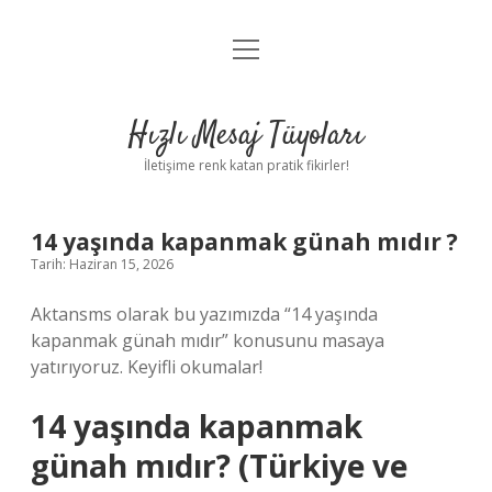
menüyü
Anasayfa
aç
Gizlilik Politikası
Hızlı Mesaj Tüyoları
Yasal Uyarı
İletişime renk katan pratik fikirler!
Hakkımızda
14 yaşında kapanmak günah mıdır ?
Tarih: Haziran 15, 2026
Aktansms olarak bu yazımızda “14 yaşında
kapanmak günah mıdır” konusunu masaya
yatırıyoruz. Keyifli okumalar!
14 yaşında kapanmak
günah mıdır? (Türkiye ve