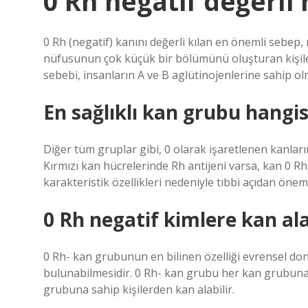
0 Rh negatif değerli 
0 Rh (negatif) kanını değerli kılan en önemli sebep
nüfusunun çok küçük bir bölümünü oluşturan kişiler
sebebi, insanların A ve B aglütinojenlerine sahip olm
En sağlıklı kan grubu hangis
Diğer tüm gruplar gibi, 0 olarak işaretlenen kanları
Kırmızı kan hücrelerinde Rh antijeni varsa, kan 0 Rh+
karakteristik özellikleri nedeniyle tıbbi açıdan önemli
0 Rh negatif kimlere kan ala
0 Rh- kan grubunun en bilinen özelliği evrensel do
bulunabilmesidir. 0 Rh- kan grubu her kan grubun
grubuna sahip kişilerden kan alabilir.