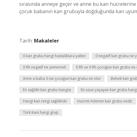
sırasında anneye geçer ve anne bu kan hücrelerine ka
çocuk babanın kan grubuyla doğduğunda kan uyum
Tarih:
Makaleler
0 kan grubu hangi hastalıklara yatkın
0 negatif kan grubu ne
0 Rh negatif ne yememeli
0 Rh ve 0 Rh çocuğun kan grubu ne 
Anne a baba 0 ise çocuğun kan grubu ne olur
Bebek kan grub
En sağlıklı kan grubu hangisi
En uzun yaşayan kan grubu hangi
Hangi kan rengi sağlıklıdır
Hazreti Ademin kan grubu nedir
Türk Kanı hangi grup