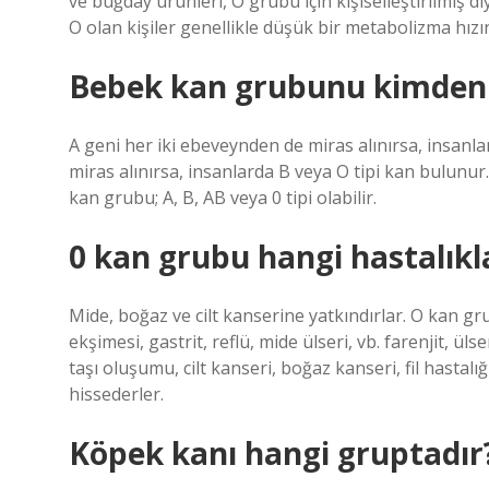
ve buğday ürünleri, O grubu için kişiselleştirilmiş 
O olan kişiler genellikle düşük bir metabolizma hızın
Bebek kan grubunu kimden 
A geni her iki ebeveynden de miras alınırsa, insanl
miras alınırsa, insanlarda B veya O tipi kan bulunu
kan grubu; A, B, AB veya 0 tipi olabilir.
0 kan grubu hangi hastalıkl
Mide, boğaz ve cilt kanserine yatkındırlar. O kan gr
ekşimesi, gastrit, reflü, mide ülseri, vb. farenjit, ül
taşı oluşumu, cilt kanseri, boğaz kanseri, fil hastalı
hissederler.
Köpek kanı hangi gruptadır