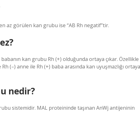
?
en az görülen kan grubu ise “AB Rh negatif”tir.
ez?
 babanın kan grubu Rh (+) olduğunda ortaya çıkar. Özellikle
de Rh (–) anne ile Rh (+) baba arasında kan uyuşmazlığı ortay
u nedir?
ubu sistemidir. MAL proteininde taşınan AnWj antijeninin