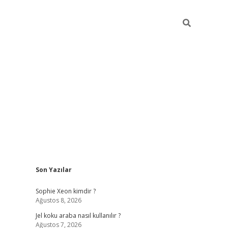
Sidebar
Son Yazılar
betexper güncel
Sophie Xeon kimdir ?
Ağustos 8, 2026
Jel koku araba nasıl kullanılır ?
Ağustos 7, 2026