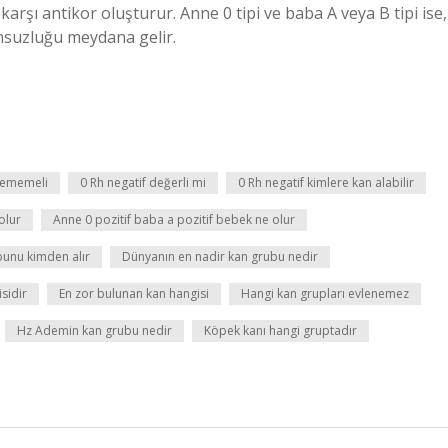
rşı antikor oluşturur. Anne 0 tipi ve baba A veya B tipi ise,
suzluğu meydana gelir.
 yememeli
0 Rh negatif değerli mi
0 Rh negatif kimlere kan alabilir
olur
Anne 0 pozitif baba a pozitif bebek ne olur
unu kimden alır
Dünyanın en nadir kan grubu nedir
sidir
En zor bulunan kan hangisi
Hangi kan grupları evlenemez
Hz Ademin kan grubu nedir
Köpek kanı hangi gruptadır