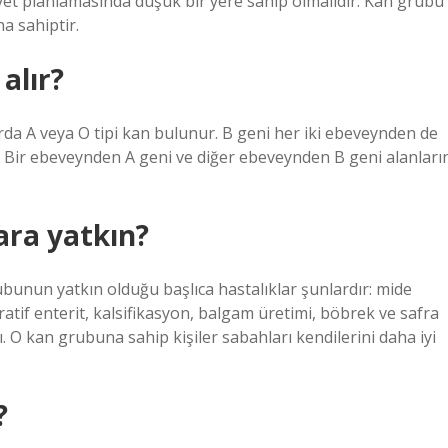
diyet planlamasında düşük bir yere sahip olmalıdır. Kan grubu
a sahiptir.
alır?
arda A veya O tipi kan bulunur. B geni her iki ebeveynden de
r. Bir ebeveynden A geni ve diğer ebeveynden B geni alanları
ara yatkın?
ubunun yatkın olduğu başlıca hastalıklar şunlardır: mide
seratif enterit, kalsifikasyon, balgam üretimi, böbrek ve safra
ğı. O kan grubuna sahip kişiler sabahları kendilerini daha iyi
?