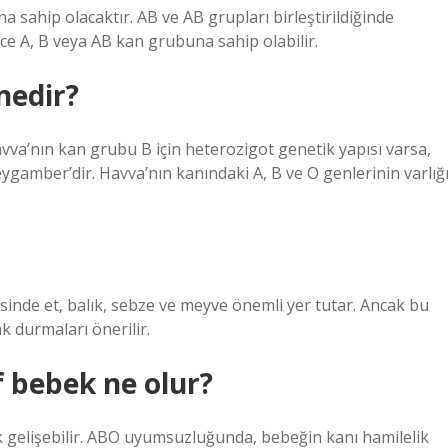
a sahip olacaktır. AB ve AB grupları birleştirildiğinde
e A, B veya AB kan grubuna sahip olabilir.
nedir?
vva’nın kan grubu B için heterozigot genetik yapısı varsa,
gamber’dir. Havva’nın kanındaki A, B ve O genlerinin varlığı
inde et, balık, sebze ve meyve önemli yer tutar. Ancak bu
ak durmaları önerilir.
f bebek ne olur?
ık gelişebilir. ABO uyumsuzluğunda, bebeğin kanı hamilelik