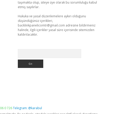
taşımakta olup, siteye üye olarak bu sorumluluğu kabul
etmiş sayılırlar.
Hukuka ve yasal düzenlemelere aykırı olduğunu
düşündüğünüz içerikleri,
backlinkpanelicomtr@gmail.com
adresine bildirmeniz
halinde, ilgili içerikler yasal süre içerisinde sitemizden
kaldırılacaktır.
Arama
06 0 726
Telegram: @karabul