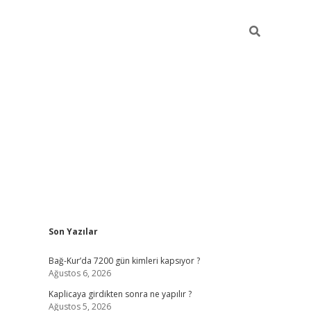
Sidebar
Son Yazılar
betexper günc
Bağ-Kur’da 7200 gün kimleri kapsıyor ?
Ağustos 6, 2026
Kaplicaya girdikten sonra ne yapılır ?
Ağustos 5, 2026