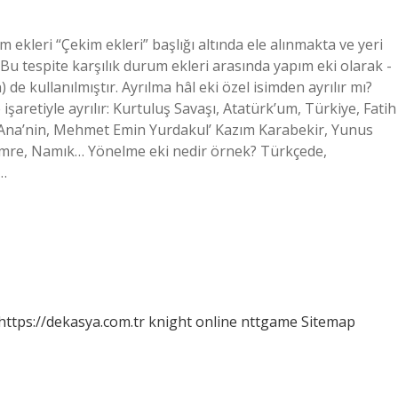
 ekleri “Çekim ekleri” başlığı altında ele alınmakta ve yeri
Bu tespite karşılık durum ekleri arasında yapım eki olarak -
n) de kullanılmıştır. Ayrılma hâl eki özel isimden ayrılır mı?
işaretiyle ayrılır: Kurtuluş Savaşı, Atatürk’um, Türkiye, Fatih
 Ana’nin, Mehmet Emin Yurdakul’ Kazım Karabekir, Yunus
 Emre, Namık… Yönelme eki nedir örnek? Türkçede,
e…
https://dekasya.com.tr
knight online
nttgame
Sitemap