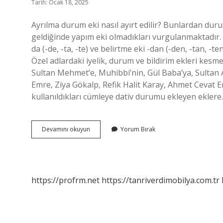
Tarih: Ocak 18, 2025
Ayrılma durum eki nasıl ayırt edilir? Bunlardan durum
geldiğinde yapım eki olmadıkları vurgulanmaktadır. 
da (-de, -ta, -te) ve belirtme eki -dan (-den, -tan, -te
Özel adlardaki iyelik, durum ve bildirim ekleri kesme 
Sultan Mehmet’e, Muhibbi’nin, Gül Baba’ya, Sultan
Emre, Ziya Gökalp, Refik Halit Karay, Ahmet Cevat
kullanıldıkları cümleye dativ durumu ekleyen ekler
Ayrılma
Devamını okuyun
Yorum Bırak
Eki
Nasıl
Kullanılır
https://profrm.net
https://tanriverdimobilya.com.tr