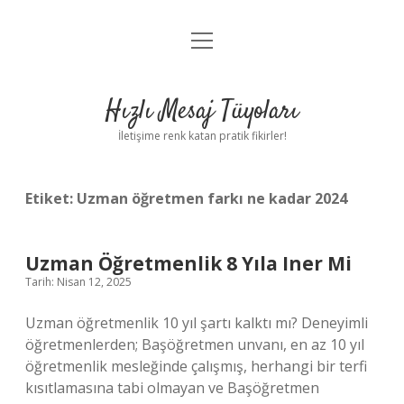
menüyü
Anasayfa
aç
Gizlilik Politikası
Hızlı Mesaj Tüyoları
Yasal Uyarı
İletişime renk katan pratik fikirler!
Hakkımızda
Etiket:
Uzman öğretmen farkı ne kadar 2024
Uzman Öğretmenlik 8 Yıla Iner Mi
Tarih: Nisan 12, 2025
Uzman öğretmenlik 10 yıl şartı kalktı mı? Deneyimli
öğretmenlerden; Başöğretmen unvanı, en az 10 yıl
öğretmenlik mesleğinde çalışmış, herhangi bir terfi
kısıtlamasına tabi olmayan ve Başöğretmen