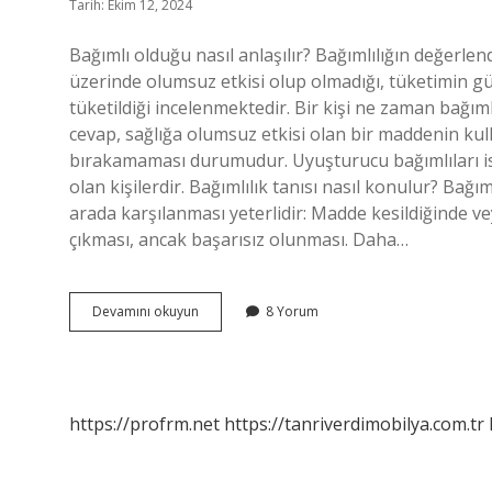
Tarih: Ekim 12, 2024
Bağımlı olduğu nasıl anlaşılır? Bağımlılığın değerlen
üzerinde olumsuz etkisi olup olmadığı, tüketimin g
tüketildiği incelenmektedir. Bir kişi ne zaman bağıml
cevap, sağlığa olumsuz etkisi olan bir maddenin ku
bırakamaması durumudur. Uyuşturucu bağımlıları is
olan kişilerdir. Bağımlılık tanısı nasıl konulur? Bağı
arada karşılanması yeterlidir: Madde kesildiğinde v
çıkması, ancak başarısız olunması. Daha…
Bağımlı
Devamını okuyun
8 Yorum
Olup
Olmadığını
Nasıl
Anlarız
https://profrm.net
https://tanriverdimobilya.com.tr