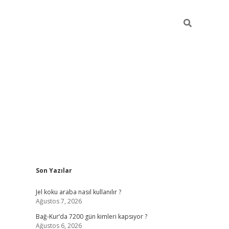
Sidebar
Son Yazılar
betexper günce
Jel koku araba nasıl kullanılır ?
Ağustos 7, 2026
Bağ-Kur’da 7200 gün kimleri kapsıyor ?
Ağustos 6, 2026