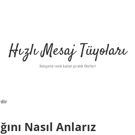
Hızlı Mesaj Tüyoları
İletişime renk katan pratik fikirler!
rdir
ını Nasıl Anlarız