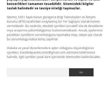
benzerlikleri tamamen tesadüfidir. Sitemizdeki bilgiler
taslak halindedir ve tavsiye niteliği taşımazlar.
Sitemiz, 5651 Sayılı Kanun gereğince Bilgi Teknolojileri ve İletişim
Kurumu (BTK) tarafından onaylanmış bir Yer Sağlayıcı olarak hizmet
vermektedir. Bu nedenle, sitedeki içerikleri proaktif olarak denetleme
veya araştırma yükümlülüğümüz bulunmamaktadır. Ancak, üyelerimiz
yazdıkları içeriklerin sorumluluğunu taşımakta olup, siteye üye olarak
bu sorumluluğu kabul etmiş sayılırlar.
Hukuka ve yasal düzenlemelere aykırı olduğunu düşündüğünüz
içerikleri,
backlinkpanelicomtr@gmail.com
adresine bildirmeniz
halinde, ilgili içerikler yasal süre içerisinde sitemizden kaldırılacaktır.
Arama