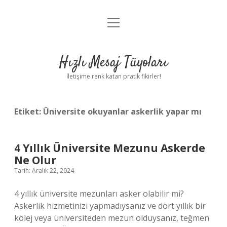
menüyü
Anasayfa
aç
Gizlilik Politikası
Hızlı Mesaj Tüyoları
Yasal Uyarı
İletişime renk katan pratik fikirler!
Hakkımızda
Etiket:
Üniversite okuyanlar askerlik yapar mı
4 Yıllık Üniversite Mezunu Askerde
Ne Olur
Tarih: Aralık 22, 2024
4 yıllık üniversite mezunları asker olabilir mi?
Askerlik hizmetinizi yapmadıysanız ve dört yıllık bir
kolej veya üniversiteden mezun olduysanız, teğmen