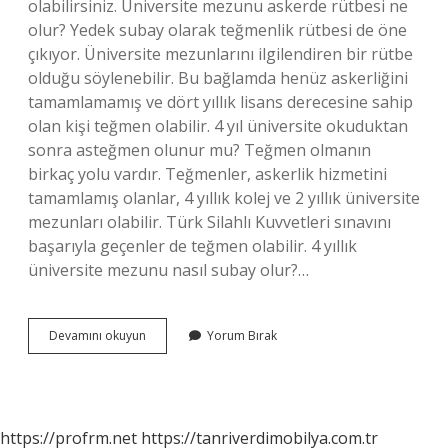
olabilirsiniz. Üniversite mezunu askerde rütbesi ne
olur? Yedek subay olarak teğmenlik rütbesi de öne
çıkıyor. Üniversite mezunlarını ilgilendiren bir rütbe
olduğu söylenebilir. Bu bağlamda henüz askerliğini
tamamlamamış ve dört yıllık lisans derecesine sahip
olan kişi teğmen olabilir. 4 yıl üniversite okuduktan
sonra asteğmen olunur mu? Teğmen olmanın
birkaç yolu vardır. Teğmenler, askerlik hizmetini
tamamlamış olanlar, 4 yıllık kolej ve 2 yıllık üniversite
mezunları olabilir. Türk Silahlı Kuvvetleri sınavını
başarıyla geçenler de teğmen olabilir. 4 yıllık
üniversite mezunu nasıl subay olur?…
4
Devamını okuyun
Yorum Bırak
Yıllık
Üniversite
Mezunu
Askerde
Ne
https://profrm.net
https://tanriverdimobilya.com.tr
Olur