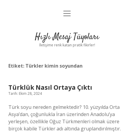
menüyü
Anasayfa
aç
Gizlilik Politikası
Hızlı Mesaj Tüyoları
Yasal Uyarı
İletişime renk katan pratik fikirler!
Hakkımızda
Etiket:
Türkler kimin soyundan
Türklük Nasıl Ortaya Çıktı
Tarih: Ekim 28, 2024
Türk soyu nereden gelmektedir? 10. yüzyılda Orta
Asya’dan, çoğunlukla İran üzerinden Anadolu’ya
yerleşen, özellikle Oğuz Türkmenleri olmak üzere
birçok kabile Türkler adı altında gruplandırılmıştır.