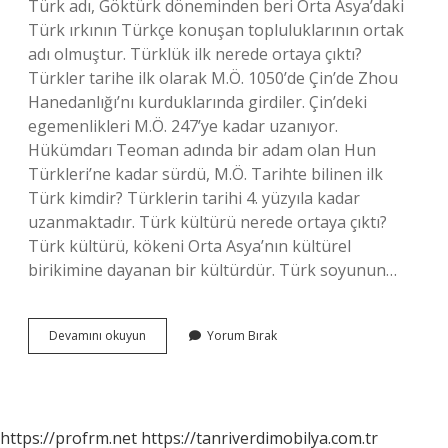
Türk adı, Göktürk döneminden beri Orta Asya’daki
Türk ırkının Türkçe konuşan topluluklarının ortak
adı olmuştur. Türklük ilk nerede ortaya çıktı?
Türkler tarihe ilk olarak M.Ö. 1050’de Çin’de Zhou
Hanedanlığı’nı kurduklarında girdiler. Çin’deki
egemenlikleri M.Ö. 247’ye kadar uzanıyor.
Hükümdarı Teoman adında bir adam olan Hun
Türkleri’ne kadar sürdü, M.Ö. Tarihte bilinen ilk
Türk kimdir? Türklerin tarihi 4. yüzyıla kadar
uzanmaktadır. Türk kültürü nerede ortaya çıktı?
Türk kültürü, kökeni Orta Asya’nın kültürel
birikimine dayanan bir kültürdür. Türk soyunun…
Türklük
Devamını okuyun
Yorum Bırak
Nasıl
Ortaya
Çıktı
https://profrm.net
https://tanriverdimobilya.com.tr