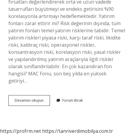
fırsatları değerlendirerek orta ve uzun vadede
tasarrufları büyütmeyi ve endeks getirisini %90
korelasyonla artırmayı hedeflemektedir. Yatırım
fonları zarar ettirir mi? Risk değerinin dışında, tüm
yatırım fonları temel yatırım risklerine tabidir. Temel
yatırım riskleri piyasa riski, karşı taraf riski, likidite
riski, kaldıraç riski, operasyonel riskler,
konsantrasyon riski, korelasyon riski, yasal riskler
ve yapılandırılmış yatırım araçlarıyla ilgili riskler
olarak sınıflandırılabilir. En çok kazandiran fon
hangisi? MAC Fonu, son beş yılda en yüksek
getiriyi…
Akbank
Devamını okuyun
Yorum Bırak
Bist
30
Fonu
Nedir
https://profrm.net
https://tanriverdimobilya.com.tr