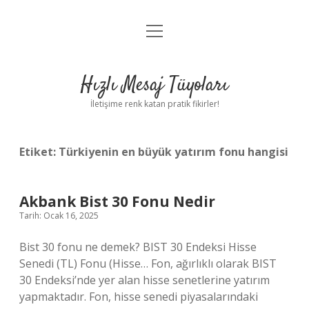
menüyü
Anasayfa
aç
Gizlilik Politikası
Hızlı Mesaj Tüyoları
Yasal Uyarı
İletişime renk katan pratik fikirler!
Hakkımızda
Etiket:
Türkiyenin en büyük yatırım fonu hangisi
Akbank Bist 30 Fonu Nedir
Tarih: Ocak 16, 2025
Bist 30 fonu ne demek? BIST 30 Endeksi Hisse
Senedi (TL) Fonu (Hisse… Fon, ağırlıklı olarak BIST
30 Endeksi’nde yer alan hisse senetlerine yatırım
yapmaktadır. Fon, hisse senedi piyasalarındaki