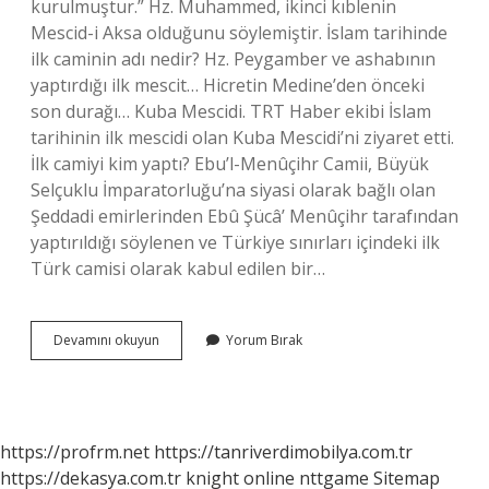
kurulmuştur.” Hz. Muhammed, ikinci kıblenin
Mescid-i Aksa olduğunu söylemiştir. İslam tarihinde
ilk caminin adı nedir? Hz. Peygamber ve ashabının
yaptırdığı ilk mescit… Hicretin Medine’den önceki
son durağı… Kuba Mescidi. TRT Haber ekibi İslam
tarihinin ilk mescidi olan Kuba Mescidi’ni ziyaret etti.
İlk camiyi kim yaptı? Ebu’l-Menûçihr Camii, Büyük
Selçuklu İmparatorluğu’na siyasi olarak bağlı olan
Şeddadi emirlerinden Ebû Şücâ’ Menûçihr tarafından
yaptırıldığı söylenen ve Türkiye sınırları içindeki ilk
Türk camisi olarak kabul edilen bir…
Ilk
Devamını okuyun
Yorum Bırak
Yapılan
Cami
Nedir
https://profrm.net
https://tanriverdimobilya.com.tr
https://dekasya.com.tr
knight online
nttgame
Sitemap