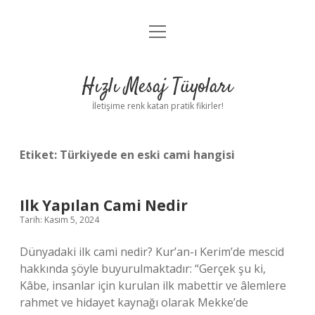
menüyü
Anasayfa
aç
Gizlilik Politikası
Hızlı Mesaj Tüyoları
Yasal Uyarı
İletişime renk katan pratik fikirler!
Hakkımızda
Etiket:
Türkiyede en eski cami hangisi
Ilk Yapılan Cami Nedir
Tarih: Kasım 5, 2024
Dünyadaki ilk cami nedir? Kur’an-ı Kerim’de mescid
hakkında şöyle buyurulmaktadır: “Gerçek şu ki,
Kâbe, insanlar için kurulan ilk mabettir ve âlemlere
rahmet ve hidayet kaynağı olarak Mekke’de