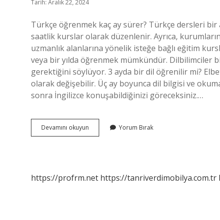
Tarih: Aralık 22, 2024
Türkçe öğrenmek kaç ay sürer? Türkçe dersleri bir a
saatlik kurslar olarak düzenlenir. Ayrıca, kurumlar
uzmanlık alanlarına yönelik isteğe bağlı eğitim kurslar
veya bir yılda öğrenmek mümkündür. Dilbilimciler bir
gerektiğini söylüyor. 3 ayda bir dil öğrenilir mi? 
olarak değişebilir. Üç ay boyunca dil bilgisi ve oku
sonra İngilizce konuşabildiğinizi göreceksiniz.…
Kaç
Devamını okuyun
Yorum Bırak
Ayda
Türkçe
Öğrenilir
https://profrm.net
https://tanriverdimobilya.com.tr