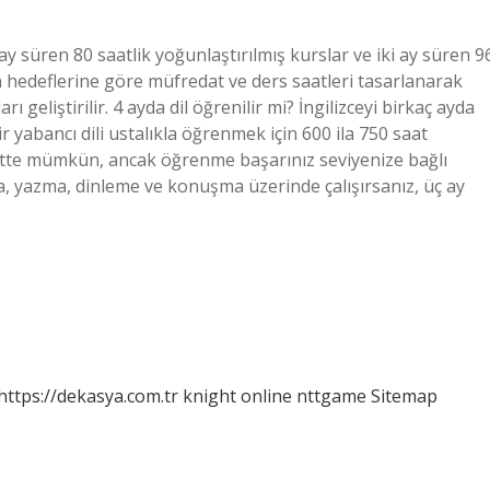
y süren 80 saatlik yoğunlaştırılmış kurslar ve iki ay süren 9
ın hedeflerine göre müfredat ve ders saatleri tasarlanarak
ı geliştirilir. 4 ayda dil öğrenilir mi? İngilizceyi birkaç ayda
 yabancı dili ustalıkla öğrenmek için 600 ila 750 saat
Elbette mümkün, ancak öğrenme başarınız seviyenize bağlı
ma, yazma, dinleme ve konuşma üzerinde çalışırsanız, üç ay
https://dekasya.com.tr
knight online
nttgame
Sitemap