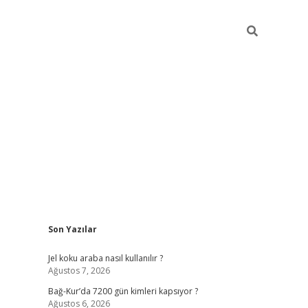
Sidebar
Son Yazılar
betexper günce
Jel koku araba nasıl kullanılır ?
Ağustos 7, 2026
Bağ-Kur’da 7200 gün kimleri kapsıyor ?
Ağustos 6, 2026