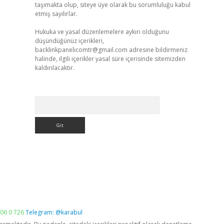
taşımakta olup, siteye üye olarak bu sorumluluğu kabul
etmiş sayılırlar.
Hukuka ve yasal düzenlemelere aykırı olduğunu
düşündüğünüz içerikleri,
backlinkpanelicomtr@gmail.com
adresine bildirmeniz
halinde, ilgili içerikler yasal süre içerisinde sitemizden
kaldırılacaktır.
Arama
06 0 726
Telegram: @karabul