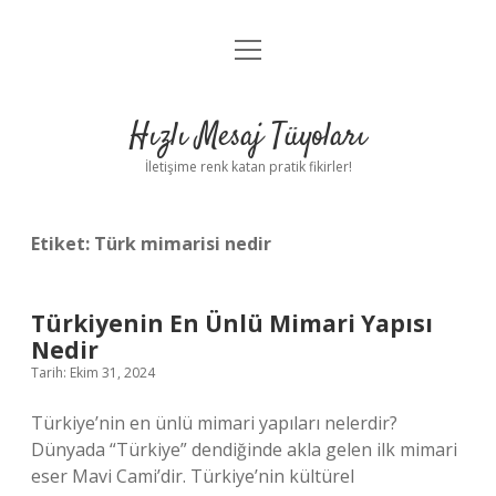
menüyü
Anasayfa
aç
Gizlilik Politikası
Hızlı Mesaj Tüyoları
Yasal Uyarı
İletişime renk katan pratik fikirler!
Hakkımızda
Etiket:
Türk mimarisi nedir
Türkiyenin En Ünlü Mimari Yapısı
Nedir
Tarih: Ekim 31, 2024
Türkiye’nin en ünlü mimari yapıları nelerdir?
Dünyada “Türkiye” dendiğinde akla gelen ilk mimari
eser Mavi Cami’dir. Türkiye’nin kültürel