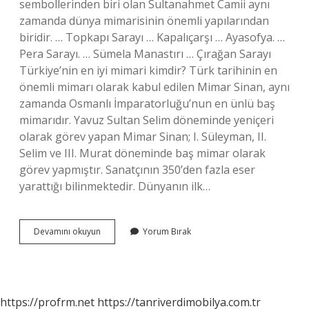
sembollerinden biri olan Sultanahmet Camii aynı
zamanda dünya mimarisinin önemli yapılarından
biridir. … Topkapı Sarayı … Kapalıçarşı … Ayasofya. …
Pera Sarayı. … Sümela Manastırı … Çırağan Sarayı
Türkiye’nin en iyi mimari kimdir? Türk tarihinin en
önemli mimarı olarak kabul edilen Mimar Sinan, aynı
zamanda Osmanlı İmparatorluğu’nun en ünlü baş
mimarıdır. Yavuz Sultan Selim döneminde yeniçeri
olarak görev yapan Mimar Sinan; I. Süleyman, II.
Selim ve III. Murat döneminde baş mimar olarak
görev yapmıştır. Sanatçının 350’den fazla eser
yarattığı bilinmektedir. Dünyanın ilk…
Türkiyenin
Devamını okuyun
Yorum Bırak
En
Ünlü
Mimari
Yapısı
Nedir
https://profrm.net
https://tanriverdimobilya.com.tr