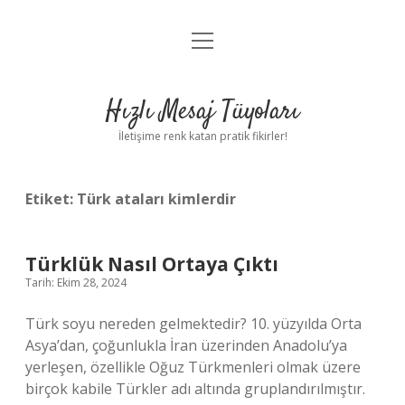
menüyü
Anasayfa
aç
Gizlilik Politikası
Hızlı Mesaj Tüyoları
Yasal Uyarı
İletişime renk katan pratik fikirler!
Hakkımızda
Etiket:
Türk ataları kimlerdir
Türklük Nasıl Ortaya Çıktı
Tarih: Ekim 28, 2024
Türk soyu nereden gelmektedir? 10. yüzyılda Orta
Asya’dan, çoğunlukla İran üzerinden Anadolu’ya
yerleşen, özellikle Oğuz Türkmenleri olmak üzere
birçok kabile Türkler adı altında gruplandırılmıştır.