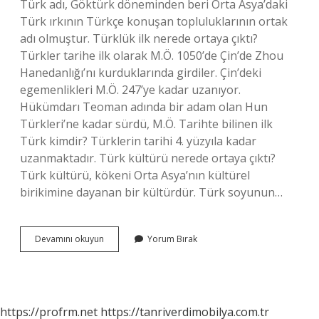
Türk adı, Göktürk döneminden beri Orta Asya’daki
Türk ırkının Türkçe konuşan topluluklarının ortak
adı olmuştur. Türklük ilk nerede ortaya çıktı?
Türkler tarihe ilk olarak M.Ö. 1050’de Çin’de Zhou
Hanedanlığı’nı kurduklarında girdiler. Çin’deki
egemenlikleri M.Ö. 247’ye kadar uzanıyor.
Hükümdarı Teoman adında bir adam olan Hun
Türkleri’ne kadar sürdü, M.Ö. Tarihte bilinen ilk
Türk kimdir? Türklerin tarihi 4. yüzyıla kadar
uzanmaktadır. Türk kültürü nerede ortaya çıktı?
Türk kültürü, kökeni Orta Asya’nın kültürel
birikimine dayanan bir kültürdür. Türk soyunun…
Türklük
Devamını okuyun
Yorum Bırak
Nasıl
Ortaya
Çıktı
https://profrm.net
https://tanriverdimobilya.com.tr