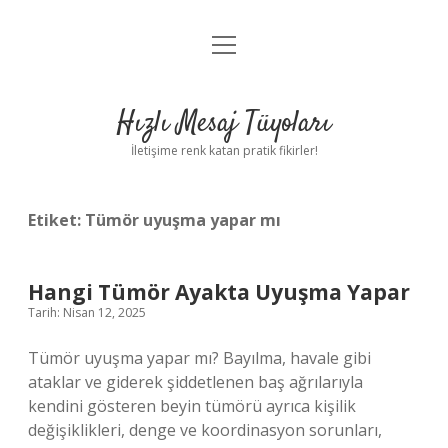
menüyü
Anasayfa
aç
Gizlilik Politikası
Hızlı Mesaj Tüyoları
Yasal Uyarı
İletişime renk katan pratik fikirler!
Hakkımızda
Etiket:
Tümör uyuşma yapar mı
Hangi Tümör Ayakta Uyuşma Yapar
Tarih: Nisan 12, 2025
Tümör uyuşma yapar mı? Bayılma, havale gibi
ataklar ve giderek şiddetlenen baş ağrılarıyla
kendini gösteren beyin tümörü ayrıca kişilik
değişiklikleri, denge ve koordinasyon sorunları,