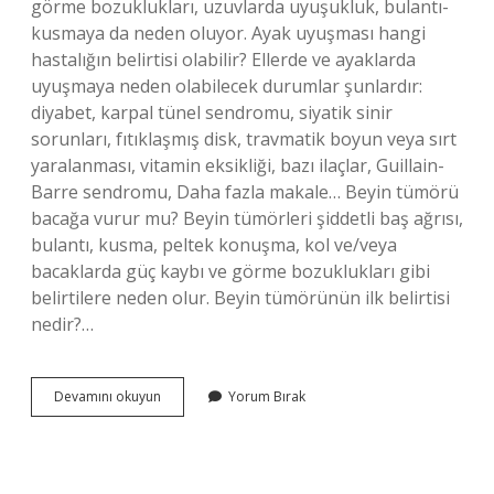
görme bozuklukları, uzuvlarda uyuşukluk, bulantı-
kusmaya da neden oluyor. Ayak uyuşması hangi
hastalığın belirtisi olabilir? Ellerde ve ayaklarda
uyuşmaya neden olabilecek durumlar şunlardır:
diyabet, karpal tünel sendromu, siyatik sinir
sorunları, fıtıklaşmış disk, travmatik boyun veya sırt
yaralanması, vitamin eksikliği, bazı ilaçlar, Guillain-
Barre sendromu, Daha fazla makale… Beyin tümörü
bacağa vurur mu? Beyin tümörleri şiddetli baş ağrısı,
bulantı, kusma, peltek konuşma, kol ve/veya
bacaklarda güç kaybı ve görme bozuklukları gibi
belirtilere neden olur. Beyin tümörünün ilk belirtisi
nedir?…
Hangi
Devamını okuyun
Yorum Bırak
Tümör
Ayakta
Uyuşma
Yapar