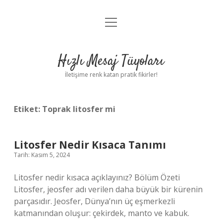
menüyü
Anasayfa
aç
Gizlilik Politikası
Hızlı Mesaj Tüyoları
Yasal Uyarı
İletişime renk katan pratik fikirler!
Hakkımızda
Etiket:
Toprak litosfer mi
Litosfer Nedir Kısaca Tanımı
Tarih: Kasım 5, 2024
Litosfer nedir kısaca açıklayınız? Bölüm Özeti
Litosfer, jeosfer adı verilen daha büyük bir kürenin
parçasıdır. Jeosfer, Dünya’nın üç eşmerkezli
katmanından oluşur: çekirdek, manto ve kabuk.