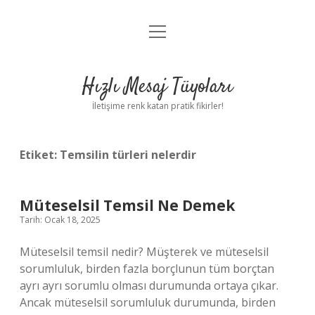
menüyü
Anasayfa
aç
Gizlilik Politikası
Hızlı Mesaj Tüyoları
Yasal Uyarı
İletişime renk katan pratik fikirler!
Hakkımızda
Etiket:
Temsilin türleri nelerdir
Müteselsil Temsil Ne Demek
Tarih: Ocak 18, 2025
Müteselsil temsil nedir? Müşterek ve müteselsil
sorumluluk, birden fazla borçlunun tüm borçtan
ayrı ayrı sorumlu olması durumunda ortaya çıkar.
Ancak müteselsil sorumluluk durumunda, birden