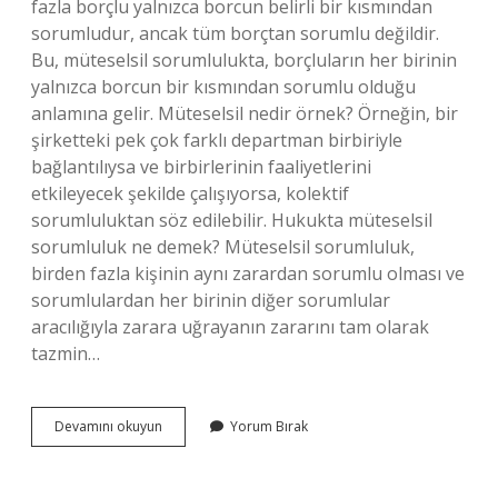
fazla borçlu yalnızca borcun belirli bir kısmından
sorumludur, ancak tüm borçtan sorumlu değildir.
Bu, müteselsil sorumlulukta, borçluların her birinin
yalnızca borcun bir kısmından sorumlu olduğu
anlamına gelir. Müteselsil nedir örnek? Örneğin, bir
şirketteki pek çok farklı departman birbiriyle
bağlantılıysa ve birbirlerinin faaliyetlerini
etkileyecek şekilde çalışıyorsa, kolektif
sorumluluktan söz edilebilir. Hukukta müteselsil
sorumluluk ne demek? Müteselsil sorumluluk,
birden fazla kişinin aynı zarardan sorumlu olması ve
sorumlulardan her birinin diğer sorumlular
aracılığıyla zarara uğrayanın zararını tam olarak
tazmin…
Müteselsil
Devamını okuyun
Yorum Bırak
Temsil
Ne
Demek