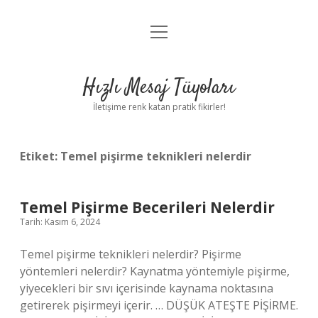
menüyü
Anasayfa
aç
Gizlilik Politikası
Hızlı Mesaj Tüyoları
Yasal Uyarı
İletişime renk katan pratik fikirler!
Hakkımızda
Etiket:
Temel pişirme teknikleri nelerdir
Temel Pişirme Becerileri Nelerdir
Tarih: Kasım 6, 2024
Temel pişirme teknikleri nelerdir? Pişirme
yöntemleri nelerdir? Kaynatma yöntemiyle pişirme,
yiyecekleri bir sıvı içerisinde kaynama noktasına
getirerek pişirmeyi içerir. … DÜŞÜK ATEŞTE PİŞİRME.