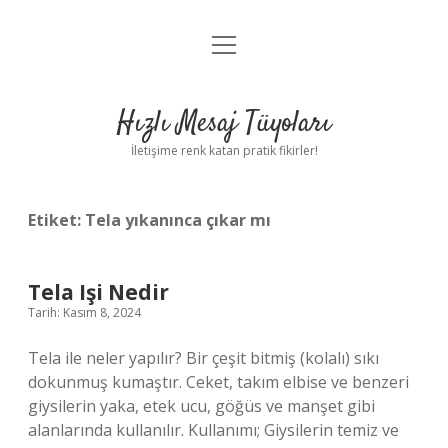
menüyü
Anasayfa
aç
Gizlilik Politikası
Hızlı Mesaj Tüyoları
Yasal Uyarı
İletişime renk katan pratik fikirler!
Hakkımızda
Etiket:
Tela yıkanınca çıkar mı
Tela Işi Nedir
Tarih: Kasım 8, 2024
Tela ile neler yapılır? Bir çeşit bitmiş (kolalı) sıkı
dokunmuş kumaştır. Ceket, takım elbise ve benzeri
giysilerin yaka, etek ucu, göğüs ve manşet gibi
alanlarında kullanılır. Kullanımı; Giysilerin temiz ve