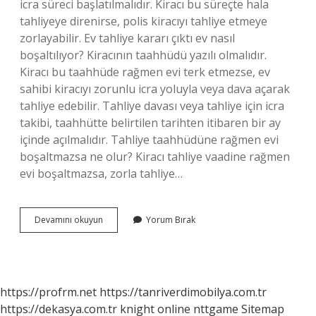
icra süreci başlatılmalıdır. Kiracı bu süreçte hala
tahliyeye direnirse, polis kiracıyı tahliye etmeye
zorlayabilir. Ev tahliye kararı çıktı ev nasıl
boşaltılıyor? Kiracının taahhüdü yazılı olmalıdır.
Kiracı bu taahhüde rağmen evi terk etmezse, ev
sahibi kiracıyı zorunlu icra yoluyla veya dava açarak
tahliye edebilir. Tahliye davası veya tahliye için icra
takibi, taahhütte belirtilen tarihten itibaren bir ay
içinde açılmalıdır. Tahliye taahhüdüne rağmen evi
boşaltmazsa ne olur? Kiracı tahliye vaadine rağmen
evi boşaltmazsa, zorla tahliye…
Zorla
Devamını okuyun
Yorum Bırak
Tahliye
Nasıl
Olur
https://profrm.net
https://tanriverdimobilya.com.tr
https://dekasya.com.tr
knight online
nttgame
Sitemap