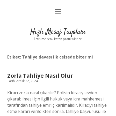
menüyü
Anasayfa
aç
Gizlilik Politikası
Hızlı Mesaj Tüyoları
Yasal Uyarı
İletişime renk katan pratik fikirler!
Hakkımızda
Etiket:
Tahliye davası ilk celsede biter mi
Zorla Tahliye Nasıl Olur
Tarih: Aralık 22, 2024
Kiracı zorla nasıl çıkarılır? Polisin kiracıyı evden
çıkarabilmesi için ilgili hukuk veya icra mahkemesi
tarafından tahliye emri çıkarılmalıdır. Kiracıyı tahliye
etme kararı verildikten sonra, tahliye başvurusu ile