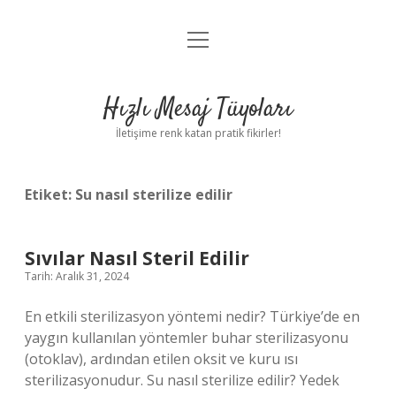
menüyü
Anasayfa
aç
Gizlilik Politikası
Hızlı Mesaj Tüyoları
Yasal Uyarı
İletişime renk katan pratik fikirler!
Hakkımızda
Etiket:
Su nasıl sterilize edilir
Sıvılar Nasıl Steril Edilir
Tarih: Aralık 31, 2024
En etkili sterilizasyon yöntemi nedir? Türkiye’de en
yaygın kullanılan yöntemler buhar sterilizasyonu
(otoklav), ardından etilen oksit ve kuru ısı
sterilizasyonudur. Su nasıl sterilize edilir? Yedek