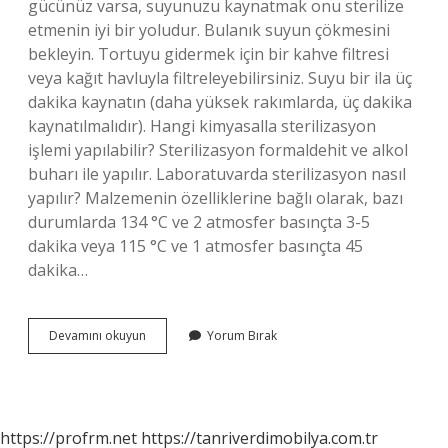
gücünüz varsa, suyunuzu kaynatmak onu sterilize
etmenin iyi bir yoludur. Bulanık suyun çökmesini
bekleyin. Tortuyu gidermek için bir kahve filtresi
veya kağıt havluyla filtreleyebilirsiniz. Suyu bir ila üç
dakika kaynatın (daha yüksek rakımlarda, üç dakika
kaynatılmalıdır). Hangi kimyasalla sterilizasyon
işlemi yapılabilir? Sterilizasyon formaldehit ve alkol
buharı ile yapılır. Laboratuvarda sterilizasyon nasıl
yapılır? Malzemenin özelliklerine bağlı olarak, bazı
durumlarda 134 °C ve 2 atmosfer basınçta 3-5
dakika veya 115 °C ve 1 atmosfer basınçta 45
dakika…
Sıvılar
Devamını okuyun
Yorum Bırak
Nasıl
Steril
Edilir
https://profrm.net
https://tanriverdimobilya.com.tr