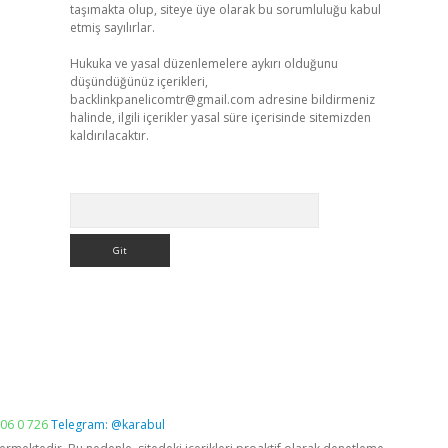
taşımakta olup, siteye üye olarak bu sorumluluğu kabul
etmiş sayılırlar.
Hukuka ve yasal düzenlemelere aykırı olduğunu
düşündüğünüz içerikleri,
backlinkpanelicomtr@gmail.com
adresine bildirmeniz
halinde, ilgili içerikler yasal süre içerisinde sitemizden
kaldırılacaktır.
Arama
06 0 726
Telegram: @karabul