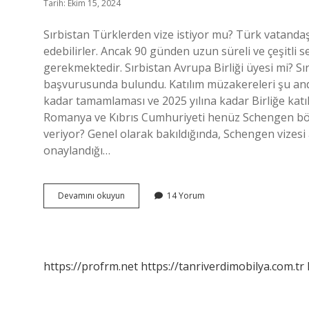
Tarih: Ekim 15, 2024
Sırbistan Türklerden vize istiyor mu? Türk vatandaşla
edebilirler. Ancak 90 günden uzun süreli ve çeşitli 
gerekmektedir. Sırbistan Avrupa Birliği üyesi mi? Sı
başvurusunda bulundu. Katılım müzakereleri şu anda
kadar tamamlaması ve 2025 yılına kadar Birliğe katı
Romanya ve Kıbrıs Cumhuriyeti henüz Schengen bölg
veriyor? Genel olarak bakıldığında, Schengen vize
onaylandığı…
Sırbistan
Devamını okuyun
14 Yorum
Schengen
Üyesi
Mi
https://profrm.net
https://tanriverdimobilya.com.tr