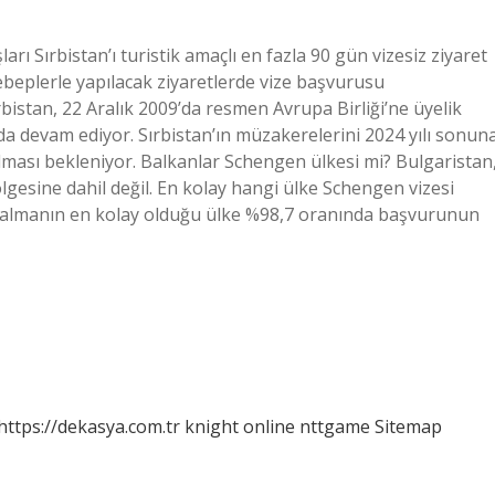
rı Sırbistan’ı turistik amaçlı en fazla 90 gün vizesiz ziyaret
sebeplerle yapılacak ziyaretlerde vize başvurusu
rbistan, 22 Aralık 2009’da resmen Avrupa Birliği’ne üyelik
 devam ediyor. Sırbistan’ın müzakerelerini 2024 yılı sonun
lması bekleniyor. Balkanlar Schengen ülkesi mi? Bulgaristan
esine dahil değil. En kolay hangi ülke Schengen vizesi
si almanın en kolay olduğu ülke %98,7 oranında başvurunun
https://dekasya.com.tr
knight online
nttgame
Sitemap