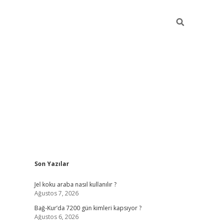
Sidebar
Son Yazılar
betexper günc
Jel koku araba nasıl kullanılır ?
Ağustos 7, 2026
Bağ-Kur’da 7200 gün kimleri kapsıyor ?
Ağustos 6, 2026