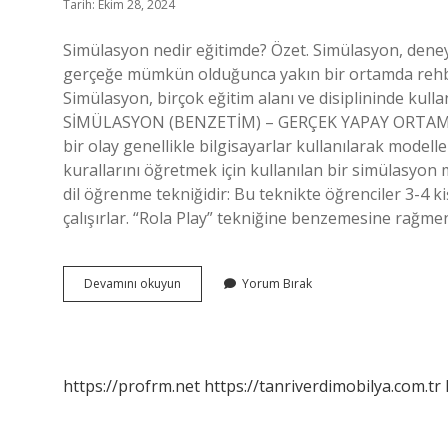
Tarih: Ekim 28, 2024
Simülasyon nedir eğitimde? Özet. Simülasyon, deney
gerçeğe mümkün olduğunca yakın bir ortamda rehbe
Simülasyon, birçok eğitim alanı ve disiplininde kull
SİMÜLASYON (BENZETİM) – GERÇEK YAPAY ORTAMA YA
bir olay genellikle bilgisayarlar kullanılarak modell
kurallarını öğretmek için kullanılan bir simülasyon 
dil öğrenme tekniğidir: Bu teknikte öğrenciler 3-4 k
çalışırlar. “Rola Play” tekniğine benzemesine rağm
Simülasyon
Devamını okuyun
Yorum Bırak
Nedir
Eğitim
Bilimleri
https://profrm.net
https://tanriverdimobilya.com.tr