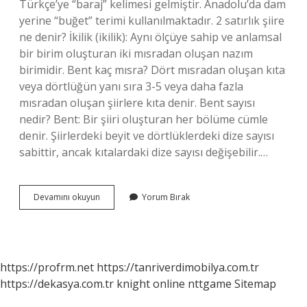
Türkçe’ye “baraj” kelimesi gelmiştir. Anadolu’da dam
yerine “buğet” terimi kullanılmaktadır. 2 satırlık şiire
ne denir? İkilik (ikilik): Aynı ölçüye sahip ve anlamsal
bir birim oluşturan iki mısradan oluşan nazım
birimidir. Bent kaç mısra? Dört mısradan oluşan kıta
veya dörtlüğün yanı sıra 3-5 veya daha fazla
mısradan oluşan şiirlere kıta denir. Bent sayısı
nedir? Bent: Bir şiiri oluşturan her bölüme cümle
denir. Şiirlerdeki beyit ve dörtlüklerdeki dize sayısı
sabittir, ancak kıtalardaki dize sayısı değişebilir.…
1
Devamını okuyun
Yorum Bırak
Bent
Kaç
Satır
https://profrm.net
https://tanriverdimobilya.com.tr
https://dekasya.com.tr
knight online
nttgame
Sitemap