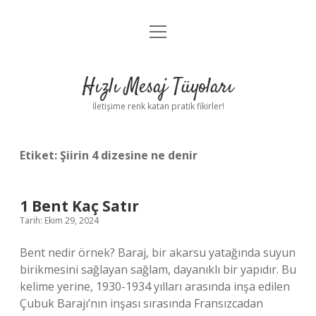
menüyü
Anasayfa
aç
Gizlilik Politikası
Hızlı Mesaj Tüyoları
Yasal Uyarı
İletişime renk katan pratik fikirler!
Hakkımızda
Etiket:
Şiirin 4 dizesine ne denir
1 Bent Kaç Satır
Tarih: Ekim 29, 2024
Bent nedir örnek? Baraj, bir akarsu yatağında suyun
birikmesini sağlayan sağlam, dayanıklı bir yapıdır. Bu
kelime yerine, 1930-1934 yılları arasında inşa edilen
Çubuk Barajı’nın inşası sırasında Fransızcadan