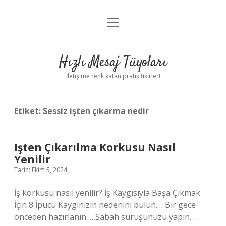
menüyü
Anasayfa
aç
Gizlilik Politikası
Hızlı Mesaj Tüyoları
Yasal Uyarı
İletişime renk katan pratik fikirler!
Hakkımızda
Etiket:
Sessiz işten çıkarma nedir
Işten Çıkarılma Korkusu Nasıl
Yenilir
Tarih: Ekim 5, 2024
İş korkusu nasıl yenilir? İş Kaygısıyla Başa Çıkmak
İçin 8 İpucu Kaygınızın nedenini bulun. …Bir gece
önceden hazırlanın. …Sabah sürüşünüzü yapın. …