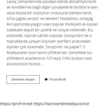
savaş zamanlarında şövalye olarak donatılıyorlardı
ve kendilerine bağlı diğer şövalyelerle birlikte kralın
veya başka bir soylunun ordusuna katılıyorlardı.
Orta çağda senyör ne demek? Feodalizm, ortaçağ
Avrupa’sında yaygın olan toprak mülkiyeti ve kişisel
sadakate dayalı bir politik ve sosyal sistemdir. Bu
sistemde, toprak sahibi soylular (senyörler) ile o
topraklarda çalışan köylüler (serfler) arasındaki
ilişkiler çok önemlidir. Senyörler ne yapar? 1)
Malikaneler özel tarım çiftlikleridir. Genellikle bu
çiftliklerin arazilerinin 1/3 veya 1/4’ü lordun özel
ekonomisini temsil…
Tarihte
Devamını okuyun
Yorum Bırak
Senyör
Ne
Anlama
Gelir
https://profrm.net
https://tanriverdimobilya.com.tr