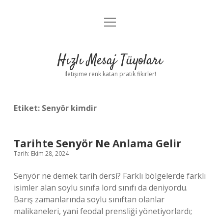
menüyü
Anasayfa
aç
Gizlilik Politikası
Hızlı Mesaj Tüyoları
Yasal Uyarı
İletişime renk katan pratik fikirler!
Hakkımızda
Etiket:
Senyör kimdir
Tarihte Senyör Ne Anlama Gelir
Tarih: Ekim 28, 2024
Senyör ne demek tarih dersi? Farklı bölgelerde farklı
isimler alan soylu sınıfa lord sınıfı da deniyordu.
Barış zamanlarında soylu sınıftan olanlar
malikaneleri, yani feodal prensliği yönetiyorlardı;