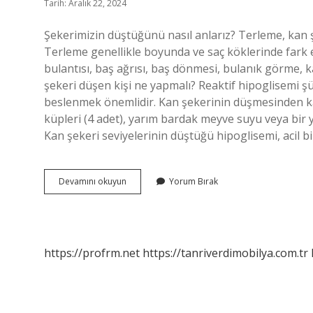
Tarih: Aralık 22, 2024
Şekerimizin düştüğünü nasıl anlarız? Terleme, kan ş
Terleme genellikle boyunda ve saç köklerinde fark edilir
bulantısı, baş ağrısı, baş dönmesi, bulanık görme, k
şekeri düşen kişi ne yapmalı? Reaktif hipoglisemi ş
beslenmek önemlidir. Kan şekerinin düşmesinden kay
küpleri (4 adet), yarım bardak meyve suyu veya bir y
Kan şekeri seviyelerinin düştüğü hipoglisemi, acil b
Şekeri
Devamını okuyun
Yorum Bırak
Düşen
Kişiye
Ne
Olur
https://profrm.net
https://tanriverdimobilya.com.tr