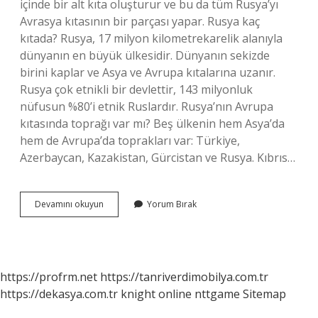
içinde bir alt kıta oluşturur ve bu da tüm Rusya’yı
Avrasya kıtasının bir parçası yapar. Rusya kaç
kıtada? Rusya, 17 milyon kilometrekarelik alanıyla
dünyanın en büyük ülkesidir. Dünyanın sekizde
birini kaplar ve Asya ve Avrupa kıtalarına uzanır.
Rusya çok etnikli bir devlettir, 143 milyonluk
nüfusun %80’i etnik Ruslardır. Rusya’nın Avrupa
kıtasında toprağı var mı? Beş ülkenin hem Asya’da
hem de Avrupa’da toprakları var: Türkiye,
Azerbaycan, Kazakistan, Gürcistan ve Rusya. Kıbrıs…
Rusya
Devamını okuyun
Yorum Bırak
Hangi
Kıtada
Yer
Alır
https://profrm.net
https://tanriverdimobilya.com.tr
https://dekasya.com.tr
knight online
nttgame
Sitemap