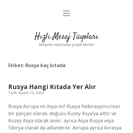
menüyü
Anasayfa
aç
Gizlilik Politikası
Hızlı Mesaj Tüyoları
Yasal Uyarı
İletişime renk katan pratik fikirler!
Hakkımızda
Etiket:
Rusya kaç kıtada
Rusya Hangi Kıtada Yer Alır
Tarih: Kasım 10, 2024
Rusya Avrupa mı Asya mı? Rusya Federasyonu’nun
bir parçası olarak, doğusu Kuzey Asya’ya aittir ve
Kuzey Asya olarak anılır, ayrıca Asya Rusya veya
Sibirya olarak da adlandırılır. Avrupa ayrıca Avrasya